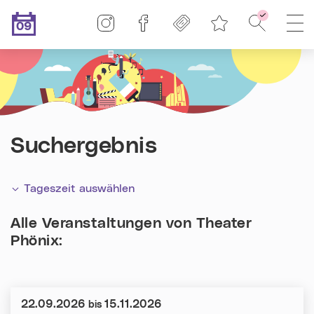
Linz-Termine auf Instagram
Linz-Termine auf Facebook
Freikarten
Suche - F
H
09
Merkliste
.08.2026
Heute ist der
Suchergebnis
Tageszeit auswählen
Alle Veranstaltungen von
Theater
Phönix
:
Datum:
22.09.2026
15.11.2026
bis