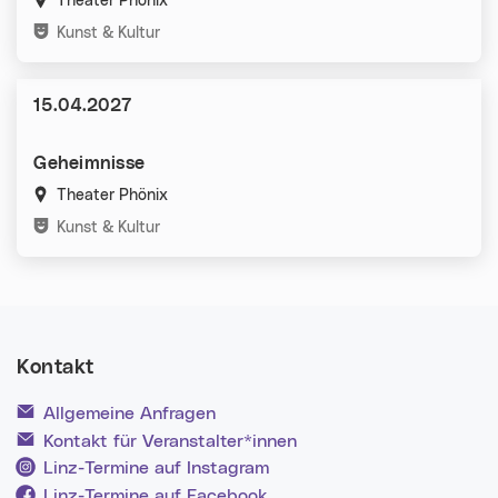
Theater Phönix
Kategorien:
Kunst & Kultur
Datum:
15.04.2027
Geheimnisse
Theater Phönix
Kategorien:
Kunst & Kultur
Kontakt
Allgemeine Anfragen
Kontakt für Veranstalter*innen
Linz-Termine auf Instagram
Linz-Termine auf Facebook