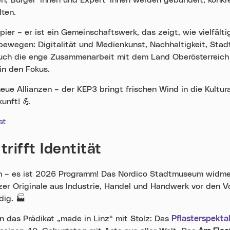
en, Bürger*innen und Expert*innen werden gebündelt, konkre
lten.
ier – er ist ein Gemeinschaftswerk, das zeigt, wie vielfältig
ewegen: Digitalität und Medienkunst, Nachhaltigkeit, Stad
Auch die enge Zusammenarbeit mit dem Land Oberösterreich 
in den Fokus.
 Allianzen – der KEP3 bringt frischen Wind in die Kulturar
kunft!
💪
at
trifft Identität
gan – es ist 2026 Programm! Das Nordico Stadtmuseum widme
nzer Originale aus Industrie, Handel und Handwerk vor den V
dig.
🏭
n das Prädikat „made in Linz“ mit Stolz: Das
Pflasterspekta