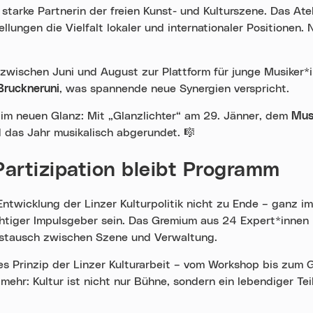
 starke Partnerin der freien Kunst- und Kulturszene. Das At
llungen die Vielfalt lokaler und internationaler Positionen.
 zwischen Juni und August zur Plattform für junge Musiker*i
Bruckneruni
, was spannende neue Synergien verspricht.
 im neuen Glanz: Mit „Glanzlichter“ am 29. Jänner, dem
Mus
 das Jahr musikalisch abgerundet.
🎼
Partizipation bleibt Programm
ntwicklung der Linzer Kulturpolitik nicht zu Ende – ganz im
ichtiger Impulsgeber sein. Das Gremium aus 24 Expert*innen
stausch zwischen Szene und Verwaltung.
ales Prinzip der Linzer Kulturarbeit – vom Workshop bis zum
hr: Kultur ist nicht nur Bühne, sondern ein lebendiger Teil 