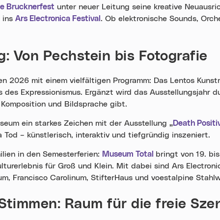
le Brucknerfest
unter neuer Leitung seine kreative Neuausri
t ins
Ars Electronica Festival
. Ob elektronische Sounds, Orch
: Von Pechstein bis Fotografie
n 2026 mit einem vielfältigen Programm: Das Lentos Kunst
ns des Expressionismus. Ergänzt wird das Ausstellungsjahr d
, Komposition und Bildsprache gibt.
seum ein starkes Zeichen mit der Ausstellung
„
Death Positi
Tod – künstlerisch, interaktiv und tiefgründig inszeniert.
ilien in den Semesterferien:
Museum Total
bringt von 19. bi
lturerlebnis für Groß und Klein. Mit dabei sind Ars Electro
, Francisco Carolinum, StifterHaus und voestalpine Stahlw
timmen: Raum für die freie Sze