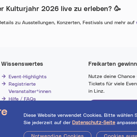
r Kulturjahr 2026 live zu erleben?
🥳
Details zu Ausstellungen, Konzerten, Festivals und mehr auf
Wissenswertes
Freikarten gewin
Nutze deine Chance
Event-Highlights
Tickets für viele Eve
Registrierte
in Linz.
Veranstalter*innen
Hilfe / FAQs
Jetzt mitmachen!
re
Diese Website verwendet Cookies. Bitte wählen S
Sie jederzeit auf der
Datenschutz-Seite
anpasse
Notwendige Cookies
Cookies aus