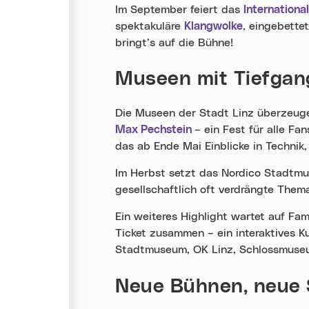
Im September feiert das
Internationa
spektakuläre
Klangwolke
, eingebette
bringt’s auf die Bühne!
Museen mit Tiefgang
Die Museen der Stadt Linz überzeuge
Max Pechstein
– ein Fest für alle Fa
das ab Ende Mai Einblicke in Technik
Im Herbst setzt das Nordico Stadtmu
gesellschaftlich oft verdrängte Thema 
Ein weiteres Highlight wartet auf Fam
Ticket zusammen – ein interaktives Ku
Stadtmuseum, OK Linz, Schlossmuseum
Neue Bühnen, neue S