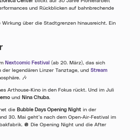
tronica Center
blickt auf 30 Jahre Pionierarbeit
 Performances und Rückblicken auf bahnbrechende
re Wirkung über die Stadtgrenzen hinausreicht. Ein
r
dem
Nextcomic Festival
(ab 20. März), das sich
m der legendären Linzer Tanztage, und
Stream
tmosphäre.
🎶
hes Arthouse-Kino in den Fokus rückt. Und im Juli
Lemo
und
Nina Chuba
.
fnet die
Bubble Days Opening Night
in der
und 30. Mai geht’s nach dem Open-Air-Festival im
bakfabrik.
🪩
Die Opening Night und die After