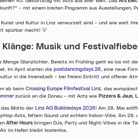
 seinen 40. Geburtstag mit Acts aus aller Welt. Das
Ars Elec
ukunft?“ – mit einem breiten Programm aus Ausstellungen,
f Kunst und Kultur in Linz verwurzelt sind – und wie weit ih
rit spürbar macht!
💡
Klänge: Musik und Festivalfiebe
e Menge Glanzlichter. Bereits im Frühling geht es los mit 
. Im April starten die
postdancingdays 26
, eine neue For
kultur in die Innenstadt – bei freiem Eintritt und offener A
ilm ab beim
Crossing Europe Filmfestival Linz
, das europäisc
Sommer
zurück an die Donau – mit Acts wie
Pizzera & Jaus
,
st das Motto der
Linz AG Bubbledays 2026
! Am 28. Mai eröf
HipHop-Acts, fettem Sound und echtem Indoor-Vibe. Am 29. 
uen
After Hours
bringen DJs, Party und Night-Vibes in die Ta
Air im Hafen bleibt kostenlos.