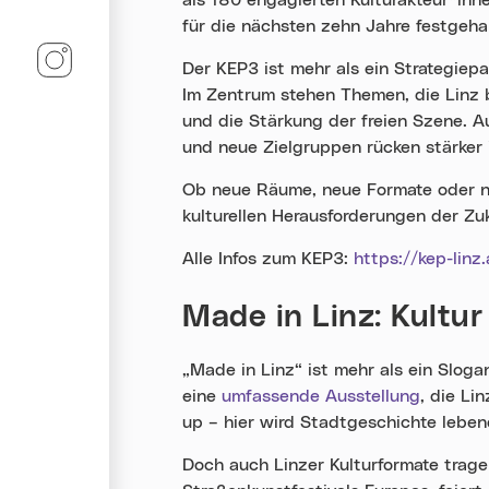
als 180 engagierten Kulturakteur*inn
für die nächsten zehn Jahre festgeha
Linz-Termine auf Instagram
Der KEP3 ist mehr als ein Strategiepap
Im Zentrum stehen Themen, die Linz b
und die Stärkung der freien Szene. 
und neue Zielgruppen rücken stärker 
Ob neue Räume, neue Formate oder neue
kulturellen Herausforderungen der Zu
Alle Infos zum KEP3:
https://kep-linz.
Made in Linz: Kultur 
„Made in Linz“ ist mehr als ein Slo
eine
umfassende Ausstellung
, die Li
up – hier wird Stadtgeschichte leben
Doch auch Linzer Kulturformate trage