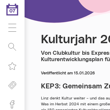
07
.08.2026
Heute ist der
Hauptmenü
Kulturjahr 2
Suche
Von Clubkultur bis Expres
Kulturentwicklungsplan für
Merkliste
Veröffentlicht am 15.01.2026
Freikarten
KEP3: Gemeinsam Zu
Linz denkt Kultur weiter – und das a
Linz-Termine auf Facebook
Was im Herbst 2024 mit einem großen