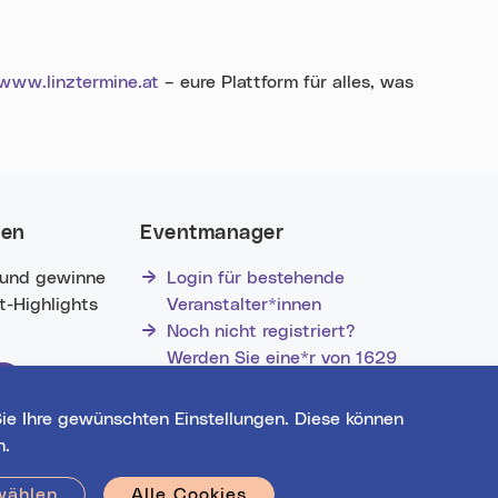
www.linztermine.at
– eure Plattform für alles, was
nen
Eventmanager
 und gewinne
Login für bestehende
nt-Highlights
Veranstalter*innen
Noch nicht registriert?
Werden Sie eine*r von 1629
Veranstalter*innen!
ie Ihre gewünschten Einstellungen. Diese können
n.
wählen
Alle Cookies
Hilfe
|
Impressum
|
Kontakt
|
Datenschutz