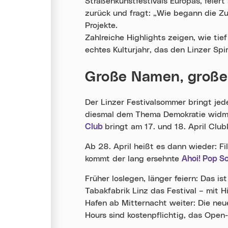
Straßenkunstfestivals Europas, feiert
zurück und fragt: „Wie begann die Z
Projekte.
Zahlreiche Highlights zeigen, wie tie
echtes Kulturjahr, das den Linzer Spi
Große Namen, große 
Der Linzer Festivalsommer bringt jed
diesmal dem Thema Demokratie widmet
Club
bringt am 17. und 18. April Club
Ab 28. April heißt es dann wieder: F
kommt der lang ersehnte
Ahoi! Pop 
Früher loslegen, länger feiern: Das i
Tabakfabrik Linz das Festival – mit 
Hafen ab Mitternacht weiter: Die ne
Hours sind kostenpflichtig, das Open-