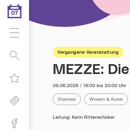
07
.08.2026
Heute ist der
Hauptmenü
Vergangene Veranstaltung
Suche
MEZZE: Die
Merkliste
Datum:
05.06.2026 / 16:00 bis 20:00 Uhr
Kategorie:
Tag:
Freikarten
Alle Veranstaltungen der Kategor
Diverses
Alle Veranstaltun
Wissen & Kurse
Leitung: Karin Rittenschober
Linz-Termine auf Facebook