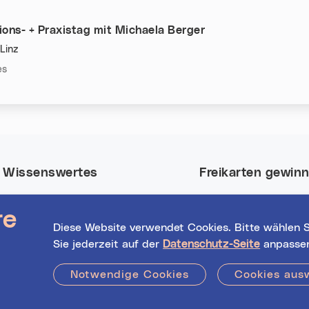
ons- + Praxistag mit Michaela Berger
Linz
n:
es
Wissenswertes
Freikarten gewin
Nutze deine Chance
Event-Highlights
re
Tickets für viele Eve
Registrierte
Diese Website verwendet Cookies. Bitte wählen S
in Linz.
Veranstalter*innen
Sie jederzeit auf der
Datenschutz-Seite
anpasse
Hilfe / FAQs
Jetzt mitmachen!
Notwendige Cookies
Cookies aus