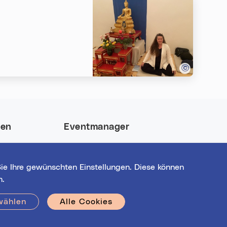
nen
Eventmanager
 und gewinne
Login für bestehende
nt-Highlights
Veranstalter*innen
ie Ihre gewünschten Einstellungen. Diese können
Noch nicht registriert?
n.
Werden Sie eine*r von 1629
Veranstalter*innen!
wählen
Alle Cookies