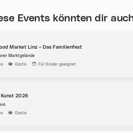
ese Events könnten dir auch
ood Market Linz – Das Familienfest
aner Marktgelände
n:
es
Gratis
Für Kinder geeignet
t Kunst 2026
aus
n:
es
Gratis