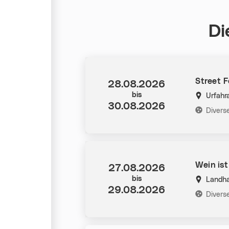
Di
Street F
Datum:
28.08.2026
bis
Urfahr
30.08.2026
Kategorie
Divers
Wein is
Datum:
27.08.2026
bis
Landh
29.08.2026
Kategorie
Divers