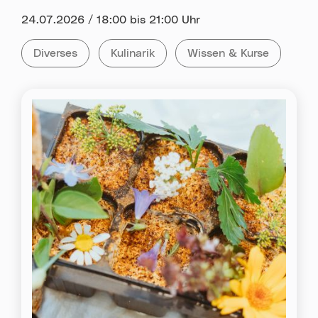
Datum:
24.07.2026 / 18:00 bis 21:00 Uhr
Kategorie:
Tag:
Tag:
Alle Veranstaltungen der Kategorie
Diverses
Alle Veranstaltungen mit dem Tag
Kulinarik
Alle Veranstaltungen mi
Wissen & Kurse