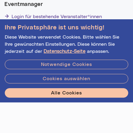
Eventmanager
Login für bestehende Veranstalter*innen
Noch nicht registriert? Werden Sie eine*r von 1629
Ihre Privatsphäre ist uns wichtig!
Veranstalter*innen!
Diese Website verwendet Cookies. Bitte wählen Sie
Ihre gewünschten Einstellungen. Diese können Sie
jederzeit auf der
Datenschutz-Seite
anpassen.
Hilfe
|
Impressum
|
Kontakt
|
Datenschutz
Notwendige Cookies
Cookies auswählen
Stadt Linz - Star
Alle Cookies