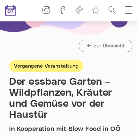
Linz-Termine auf Instagram
Linz-Termine auf Facebook
Freikarten
Suche
H
07
Merkliste
.08.2026
Heute ist der
zur Übersicht
Vergangene Veranstaltung
Der essbare Garten –
Wildpflanzen, Kräuter
und Gemüse vor der
Haustür
in Kooperation mit Slow Food in OÖ