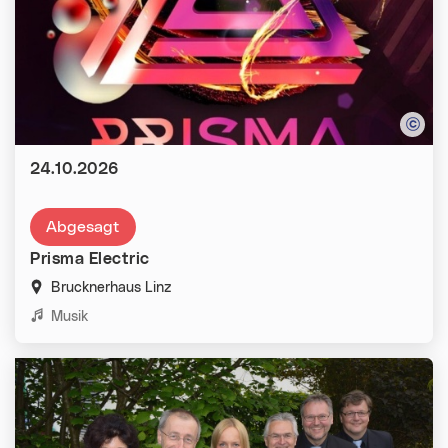
Datum:
24.10.2026
Abgesagt
Prisma Electric
Brucknerhaus Linz
Kategorien:
Musik