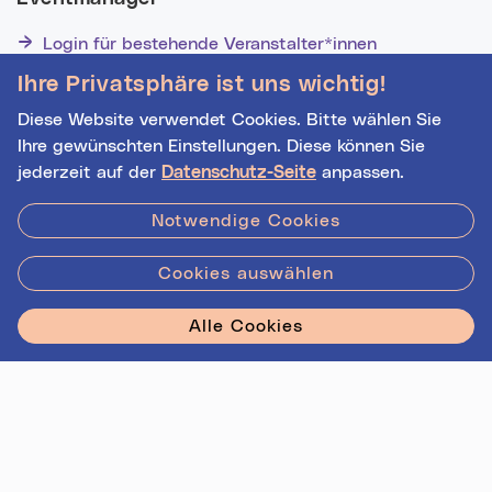
Login für bestehende Veranstalter*innen
Noch nicht registriert? Werden Sie eine*r von 1628
Ihre Privatsphäre ist uns wichtig!
Veranstalter*innen!
Diese Website verwendet Cookies. Bitte wählen Sie
Ihre gewünschten Einstellungen. Diese können Sie
jederzeit auf der
Datenschutz-Seite
anpassen.
Hilfe
|
Impressum
|
Kontakt
|
Datenschutz
Notwendige Cookies
Cookies auswählen
Stadt Linz - Star
Alle Cookies