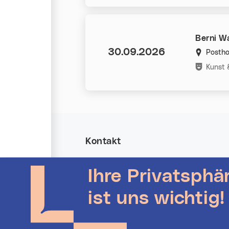
Berni W
Datum:
30.09.2026
Postho
Kategorie
Kunst 
Kontakt
Allgemeine Anfragen
Ihre Privatsphä
Veranstalter Login
Kontakt für Veranstalter*innen
Linz-Termine auf Instagram
ist uns wichtig!
Linz-Termine auf Facebook
Stadt Linz - Startseite (neues Fenster)