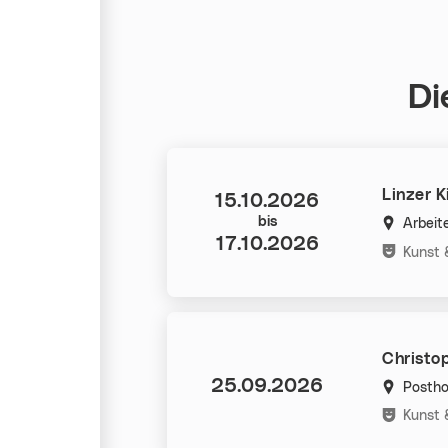
Di
Linzer 
Datum:
15.10.2026
bis
Arbei
17.10.2026
Kategorie
Kunst 
Christo
Datum:
25.09.2026
Postho
Kategorie
Kunst 