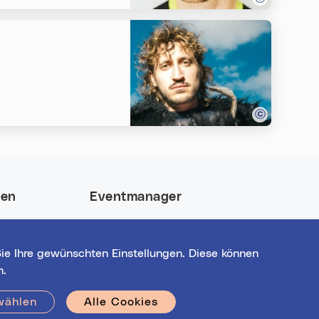
nen
Eventmanager
 und gewinne
Login für bestehende
nt-Highlights
Veranstalter*innen
ie Ihre gewünschten Einstellungen. Diese können
Noch nicht registriert?
n.
Werden Sie eine*r von 1629
Veranstalter*innen!
wählen
Alle Cookies