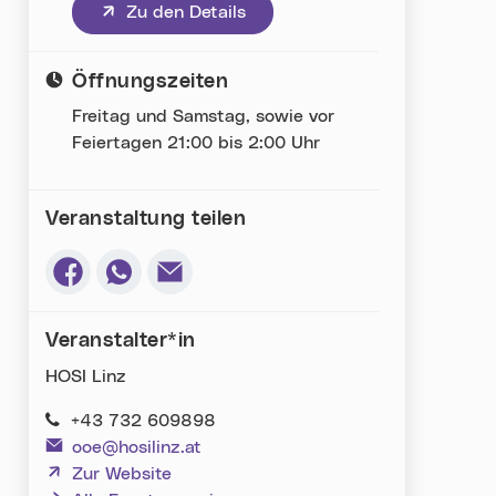
(neues Fenster)
Zu den Details
Öffnungszeiten
Freitag und Samstag, sowie vor
Feiertagen 21:00 bis 2:00 Uhr
Veranstaltung teilen
Via Facebook teilen (neues Fenster)
Via Whatsapp teilen (neues Fenster)
Via E-Mail teilen (neues Fenster)
Veranstalter*in
HOSI Linz
+43 732 609898
ooe@hosilinz.at
(neues Fenster)
Zur Website