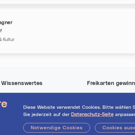
agner
f
n:
& Kultur
Wissenswertes
Freikarten gewin
Nutze deine Chance
Event-Highlights
re
Tickets für viele Eve
Registrierte
Diese Website verwendet Cookies. Bitte wählen S
in Linz.
Veranstalter*innen
Sie jederzeit auf der
Datenschutz-Seite
anpasse
Hilfe / FAQs
Jetzt mitmachen!
Notwendige Cookies
Cookies aus