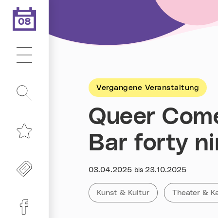
08
.08.2026
Heute ist der
Hauptmenü
Vergangene Veranstaltung
Suche
Queer Come
Bar forty n
Merkliste
Freikarten
Datum:
03.04.2025
23.10.2025
bis
Kategorie:
Tag:
Alle Veranstaltungen der Kategor
Kunst & Kultur
Alle Verans
Theater & K
Linz-Termine auf Facebook