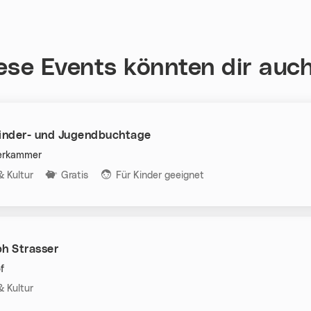
ese Events könnten dir auch
Kinder- und Jugendbuchtage
terkammer
n:
& Kultur
Gratis
Für Kinder geeignet
ph Strasser
f
n:
& Kultur