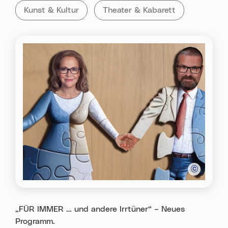
Kategorie:
Tag:
Alle Veranstaltungen der Kategorie
Kunst & Kultur
Alle Veranstaltungen mit dem T
Theater & Kabarett
„FÜR IMMER … und andere Irrtüner“ – Neues
Programm.