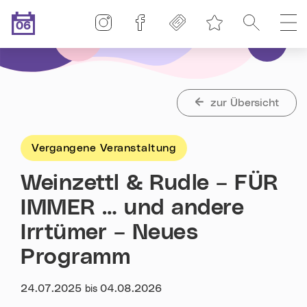
Linz-Termine auf Instagram
Linz-Termine auf Facebook
Freikarten
Suche
H
06
Merkliste
.08.2026
Heute ist der
zur Übersicht
Vergangene Veranstaltung
Weinzettl & Rudle – FÜR
IMMER … und andere
Irrtümer – Neues
Programm
Datum:
24.07.2025
04.08.2026
bis