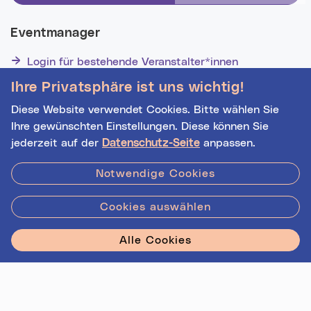
Eventmanager
Login für bestehende Veranstalter*innen
Noch nicht registriert? Werden Sie eine*r von 1628
Ihre Privatsphäre ist uns wichtig!
Veranstalter*innen!
Diese Website verwendet Cookies. Bitte wählen Sie
Ihre gewünschten Einstellungen. Diese können Sie
jederzeit auf der
Datenschutz-Seite
anpassen.
Hilfe
|
Impressum
|
Kontakt
|
Datenschutz
Notwendige Cookies
Cookies auswählen
Stadt Linz - Star
Alle Cookies