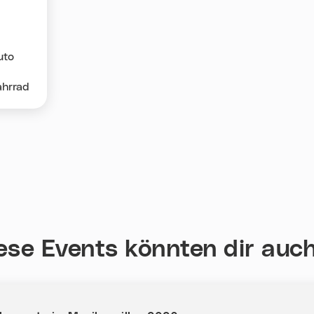
uto
ahrrad
ese Events könnten dir auch