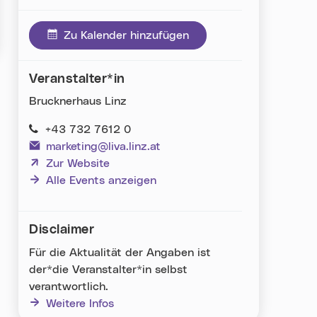
Via Facebook teilen (neues Fenster)
Via Whatsapp teilen (neues Fenster)
Via E-Mail teilen (neues Fenster)
Zu Kalender hinzufügen
Veranstalter*in
Brucknerhaus Linz
+43 732 7612 0
marketing@liva.linz.at
(neues Fenster)
Zur Website
Alle Events anzeigen
Disclaimer
Für die Aktualität der Angaben ist
der*die Veranstalter*in selbst
verantwortlich.
Weitere Infos