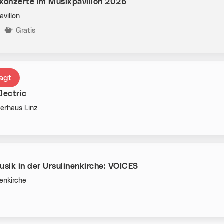
onzerte im Musikpavillon 2026
avillon
n:
Gratis
agt
lectric
erhaus Linz
n:
sik in der Ursulinenkirche: VOICES
nenkirche
n: