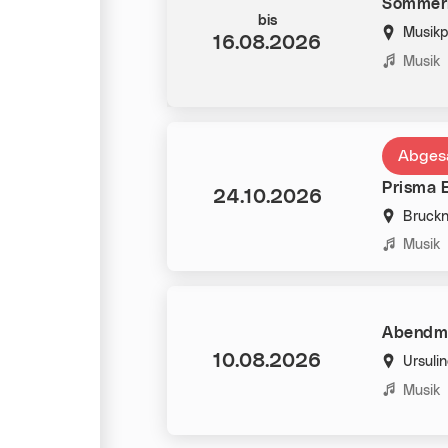
Sommerk
Datum:
bis
Musikp
16.08.2026
Kategorie
Musik
Abges
Prisma E
Datum:
24.10.2026
Bruckn
Kategorie
Musik
Abendmu
Datum:
10.08.2026
Ursuli
Kategorie
Musik