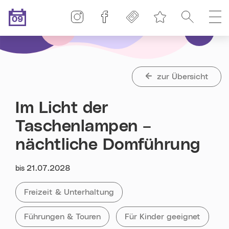
Linz-Termine auf Instagram
Linz-Termine auf Facebook
Freikarten
Suche
H
09
Merkliste
.08.2026
Heute ist der
zur Übersicht
Im Licht der
Taschenlampen –
nächtliche Domführung
Datum:
21.07.2028
bis
Kategorie:
Alle Veranstaltungen der Kategorie
Freizeit & Unterhaltung
Tag:
Alle Veranstaltungen mit dem Tag
Führungen & Touren
Alle Veranstaltungen mit „
Für Kinder geeignet