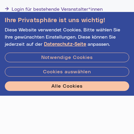
Login für bestehende Veranstalter*innen
Noch nicht registriert? Werden Sie eine*r von 1629
Ihre Privatsphäre ist uns wichtig!
Veranstalter*innen!
Diese Website verwendet Cookies. Bitte wählen Sie
Ihre gewünschten Einstellungen. Diese können Sie
jederzeit auf der
Datenschutz-Seite
anpassen.
Hilfe
|
Impressum
|
Kontakt
|
Datenschutz
Notwendige Cookies
Cookies auswählen
Stadt Linz - Star
Alle Cookies
Datenquelle:
basemap.at