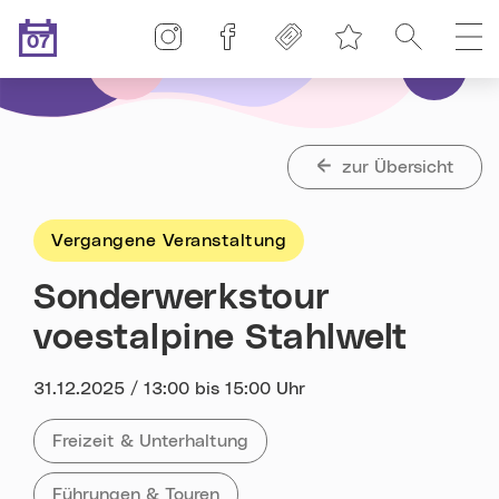
Linz-Termine auf Instagram
Linz-Termine auf Facebook
Freikarten
Suche
H
07
Merkliste
.08.2026
Heute ist der
zur Übersicht
Vergangene Veranstaltung
Sonderwerkstour
voestalpine Stahlwelt
Datum:
31.12.2025 / 13:00 bis 15:00 Uhr
Kategorie:
Alle Veranstaltungen der Kategorie
Freizeit & Unterhaltung
Tag:
Alle Veranstaltungen mit dem Tag
Führungen & Touren