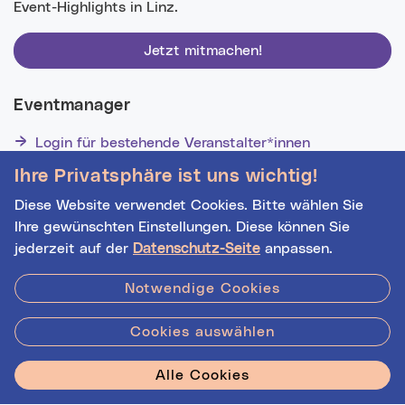
Event-Highlights in Linz.
Jetzt mitmachen!
Eventmanager
Login für bestehende Veranstalter*innen
Noch nicht registriert? Werden Sie eine*r von 1629
Ihre Privatsphäre ist uns wichtig!
Veranstalter*innen!
Diese Website verwendet Cookies. Bitte wählen Sie
Ihre gewünschten Einstellungen. Diese können Sie
jederzeit auf der
Datenschutz-Seite
anpassen.
Hilfe
|
Impressum
|
Kontakt
|
Datenschutz
Notwendige Cookies
Cookies auswählen
Stadt Linz - Star
Alle Cookies