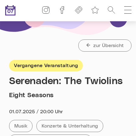
Linz-Termine auf Instagram
Linz-Termine auf Facebook
Freikarten
Suche
H
07
Merkliste
.08.2026
Heute ist der
zur Übersicht
Vergangene Veranstaltung
Serenaden: The Twiolins
Eight Seasons
Datum:
01.07.2025 / 20:00 Uhr
Kategorie:
Tag:
Alle Veranstaltungen der Kategorie
Musik
Alle Veranstaltungen mit dem Tag
Konzerte & Unterhaltung