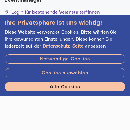
Eventmanager
Login für bestehende Veranstalter*innen
Noch nicht registriert? Werden Sie eine*r von 1628
Ihre Privatsphäre ist uns wichtig!
Veranstalter*innen!
Diese Website verwendet Cookies. Bitte wählen Sie
Ihre gewünschten Einstellungen. Diese können Sie
jederzeit auf der
Datenschutz-Seite
anpassen.
Hilfe
|
Impressum
|
Kontakt
|
Datenschutz
Notwendige Cookies
Cookies auswählen
Stadt Linz - Star
Alle Cookies