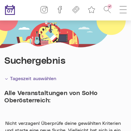
Linz-Termine auf Instagram
Linz-Termine auf Facebook
Freikarten
Suche - F
H
07
Merkliste
.08.2026
Heute ist der
Suchergebnis
Tageszeit auswählen
Alle Veranstaltungen von
SoHo
Oberösterreich
:
Nicht verzagen! Überprüfe deine gewählten Kriterien
und starte eine neue Suche. Vielleicht hat sich ja ein