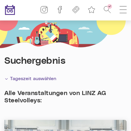
Linz-Termine auf Instagram
Linz-Termine auf Facebook
Freikarten
Suche - F
H
06
Merkliste
.08.2026
Heute ist der
Suchergebnis
Tageszeit auswählen
Alle Veranstaltungen von
LINZ AG
Steelvolleys
: