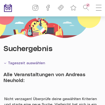
Linz-Termine auf Instagram
Linz-Termine auf Facebook
Freikarten
Suche - F
H
09
Merkliste
.08.2026
Heute ist der
Suchergebnis
Tageszeit auswählen
Alle Veranstaltungen von
Andreas
Neuhold
:
Nicht verzagen! Überprüfe deine gewählten Kriterien
und starte eine neue Suche. Vielleicht hat sich ja ein