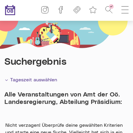
Linz-Termine auf Instagram
Linz-Termine auf Facebook
Freikarten
Suche - F
H
08
Merkliste
.08.2026
Heute ist der
Suchergebnis
Tageszeit auswählen
Alle Veranstaltungen von
Amt der Oö.
Landesregierung, Abteilung Präsidium
:
Nicht verzagen! Überprüfe deine gewählten Kriterien
und starte eine neue Suche. Vielleicht hat sich ja ein