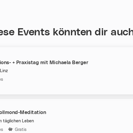
ese Events könnten dir auch
ons- + Praxistag mit Michaela Berger
Linz
n:
es
Vollmond-Meditation
m täglichen Leben
n:
es
Gratis