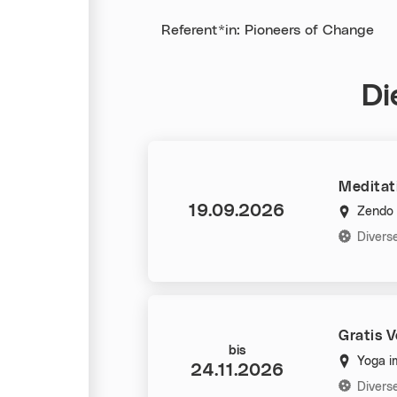
Referent*in: Pioneers of Change
Di
Meditati
Datum:
19.09.2026
Zendo 
Kategorie
Divers
Gratis 
Datum:
bis
Yoga i
24.11.2026
Kategorie
Divers