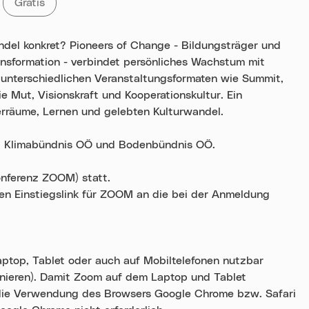
ie
gen mit dem Tag
Alle Veranstaltungen mit „Gratis„
Gratis
ndel konkret? Pioneers of Change - Bildungsträger und
ansformation - verbindet persönliches Wachstum mit
t unterschiedlichen Veranstaltungsformaten wie Summit,
e Mut, Visionskraft und Kooperationskultur. Ein
rräume, Lernen und gelebten Kulturwandel.
Ö, Klimabündnis OÖ und Bodenbündnis OÖ.
onferenz ZOOM) statt.
en Einstiegslink für ZOOM an die bei der Anmeldung
aptop, Tablet oder auch auf Mobiltelefonen nutzbar
onieren). Damit Zoom auf dem Laptop und Tablet
 die Verwendung des Browsers Google Chrome bzw. Safari