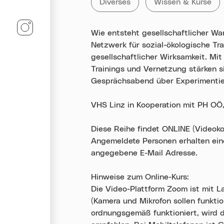
Alle Veranstaltungen der Kategor
Diverses
Alle Veranstaltun
Wissen & Kurse
Linz-Termine auf Instagram
Wie entsteht gesellschaftlicher Wa
Netzwerk für sozial-ökologische Tr
gesellschaftlicher Wirksamkeit. Mi
Trainings und Vernetzung stärken si
Gesprächsabend über Experimentie
VHS Linz in Kooperation mit PH O
Diese Reihe findet ONLINE (Videok
Angemeldete Personen erhalten ein
angegebene E-Mail Adresse.
Hinweise zum Online-Kurs:
Die Video-Plattform Zoom ist mit L
(Kamera und Mikrofon sollen funkti
ordnungsgemäß funktioniert, wird