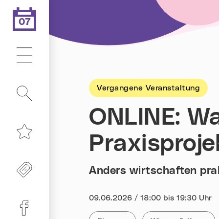
07
.08.2026
Heute ist der
Hauptmenü
Vergangene Veranstaltung
Suche
ONLINE: Was
Praxisproje
Merkliste
Freikarten
Anders wirtschaften pra
Datum:
09.06.2026 / 18:00 bis 19:30 Uhr
Linz-Termine auf Facebook
Kategorie:
Tag: