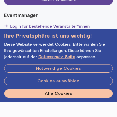
Eventmanager
Login für bestehende Veranstalter*innen
Noch nicht registriert? Werden Sie eine*r von 1629
Ihre Privatsphäre ist uns wichtig!
Veranstalter*innen!
Diese Website verwendet Cookies. Bitte wählen Sie
Ihre gewünschten Einstellungen. Diese können Sie
jederzeit auf der
Datenschutz-Seite
anpassen.
Hilfe
|
Impressum
|
Kontakt
|
Datenschutz
Notwendige Cookies
Cookies auswählen
Stadt Linz - Star
Alle Cookies