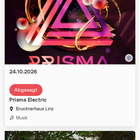
Datum:
24.10.2026
Abgesagt
Prisma Electric
Brucknerhaus Linz
Kategorien:
Musik