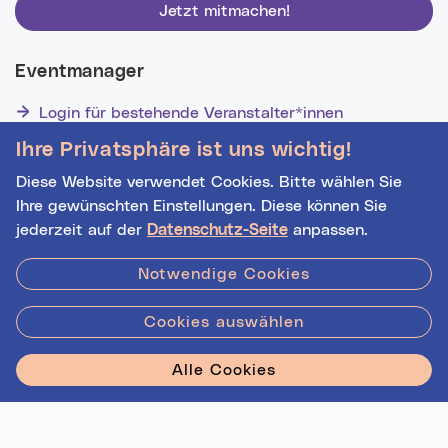
Jetzt mitmachen!
Eventmanager
Login für bestehende Veranstalter*innen
Noch nicht registriert? Werden Sie eine*r von 1629
Ihre Privatsphäre ist uns wichtig!
Veranstalter*innen!
Diese Website verwendet Cookies. Bitte wählen Sie
Ihre gewünschten Einstellungen. Diese können Sie
jederzeit auf der
Datenschutz-Seite
anpassen.
Hilfe
|
Impressum
|
Kontakt
|
Datenschutz
Notwendige Cookies
Cookies auswählen
Stadt Linz - Star
Alle Cookies