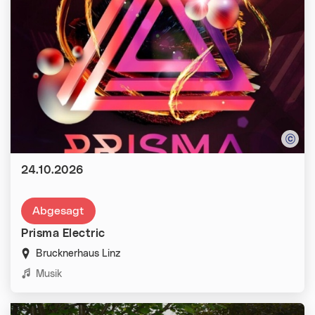
Datum:
24.10.2026
Abgesagt
Prisma Electric
Brucknerhaus Linz
Kategorien:
Musik