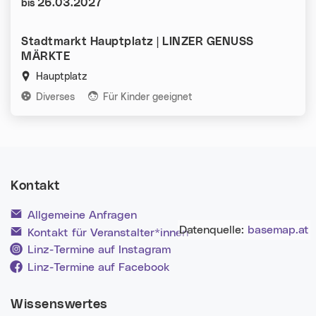
Datum:
26.03.2027
bis
Stadtmarkt Hauptplatz | LINZER GENUSS
MÄRKTE
Hauptplatz
Kategorien:
Diverses
Für Kinder geeignet
Kontakt
Allgemeine Anfragen
Datenquelle:
basemap.at
Kontakt für Veranstalter*innen
Linz-Termine auf Instagram
Linz-Termine auf Facebook
Wissenswertes