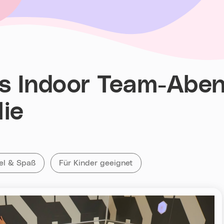
s Indoor Team-Abent
ie
ie
e Veranstaltungen mit dem Tag
el & Spaß
Alle Veranstaltungen mit „Für Kinder geeign
Für Kinder geeignet