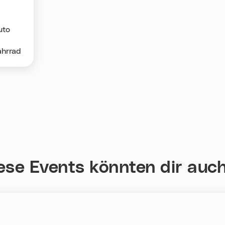
uto
ahrrad
ese Events könnten dir auch