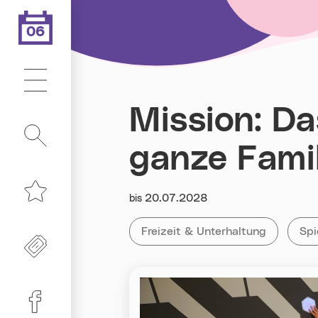
06
.08.2026
Heute ist der
Hauptmenü
Mission: Da
Suche
ganze Famil
Datum:
20.07.2028
bis
Merkliste
Kategorie:
Tag:
Alle Veranstaltungen der Kategor
Freizeit & Unterhaltung
All
Spi
Freikarten
Linz-Termine auf Facebook