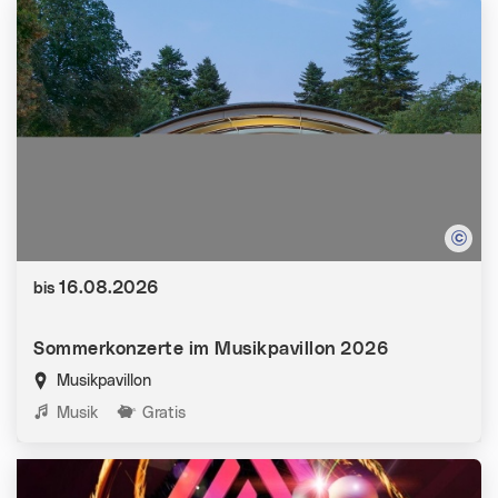
Datum:
16.08.2026
bis
Sommerkonzerte im Musikpavillon 2026
Musikpavillon
Kategorien:
Musik
Gratis