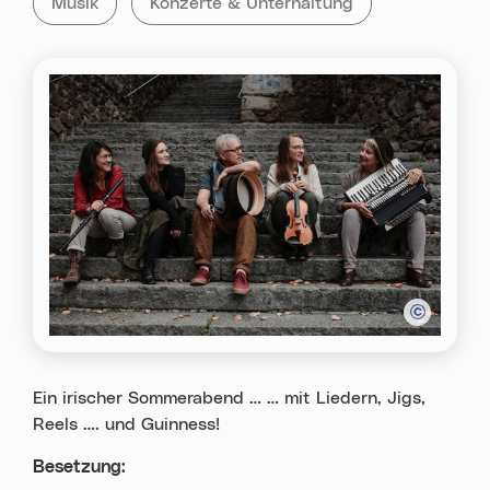
Alle Veranstaltungen der Kategorie
Musik
Alle Veranstaltungen mit dem Tag
Konzerte & Unterhaltung
Ein irischer Sommerabend … … mit Liedern, Jigs,
Reels …. und Guinness!
Besetzung: