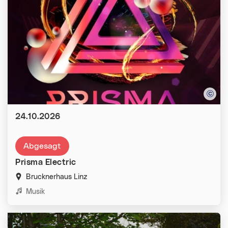
Datum:
24.10.2026
Abgesagt
Prisma Electric
Brucknerhaus Linz
Kategorien:
Musik