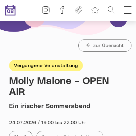
Linz-Termine auf Instagram
Linz-Termine auf Facebook
Freikarten
Suche
H
08
Merkliste
.08.2026
Heute ist der
zur Übersicht
Vergangene Veranstaltung
Molly Malone – OPEN
AIR
Ein irischer Sommerabend
Datum:
24.07.2026 / 19:00 bis 22:00 Uhr
Kategorie:
Tag: