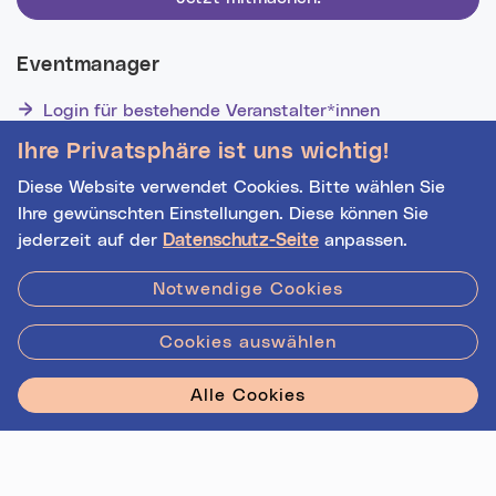
Eventmanager
Login für bestehende Veranstalter*innen
Noch nicht registriert? Werden Sie eine*r von 1629
Ihre Privatsphäre ist uns wichtig!
Veranstalter*innen!
Diese Website verwendet Cookies. Bitte wählen Sie
Ihre gewünschten Einstellungen. Diese können Sie
jederzeit auf der
Datenschutz-Seite
anpassen.
Hilfe
|
Impressum
|
Kontakt
|
Datenschutz
Notwendige Cookies
Cookies auswählen
Stadt Linz - Star
Alle Cookies