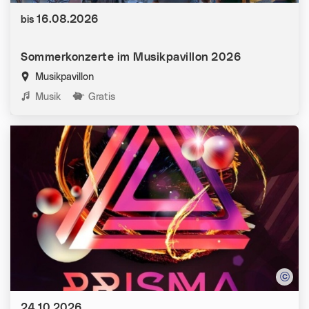
Datum:
16.08.2026
bis
Sommerkonzerte im Musikpavillon 2026
Musikpavillon
Kategorien:
Musik
Gratis
Datum:
24.10.2026