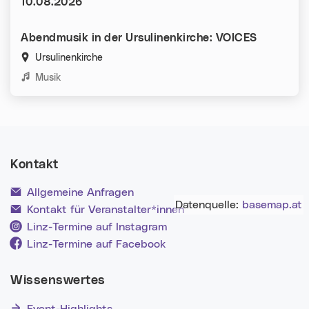
Datum:
10.08.2026
Abendmusik in der Ursulinenkirche: VOICES
Ursulinenkirche
Kategorien:
Musik
Kontakt
Allgemeine Anfragen
Datenquelle:
basemap.at
Kontakt für Veranstalter*innen
Linz-Termine auf Instagram
Linz-Termine auf Facebook
Wissenswertes