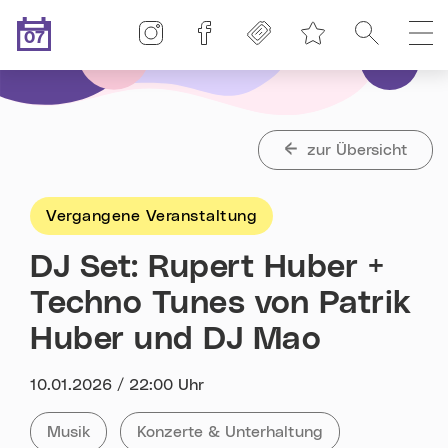
Linz-Termine auf Instagram
Linz-Termine auf Facebook
Freikarten
Suche
H
07
Merkliste
.08.2026
Heute ist der
zur Übersicht
Vergangene Veranstaltung
DJ Set: Rupert Huber +
Techno Tunes von Patrik
Huber und DJ Mao
Datum:
10.01.2026 / 22:00 Uhr
Kategorie:
Tag:
Alle Veranstaltungen der Kategorie
Musik
Alle Veranstaltungen mit dem Tag
Konzerte & Unterhaltung