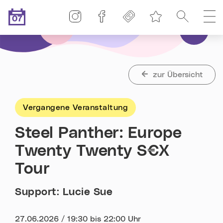
Linz-Termine auf Instagram
Linz-Termine auf Facebook
Freikarten
Suche
H
07
Merkliste
.08.2026
Heute ist der
zur Übersicht
Vergangene Veranstaltung
Steel Panther: Europe
Twenty Twenty S€X
Tour
Support: Lucie Sue
Datum:
27.06.2026 / 19:30 bis 22:00 Uhr