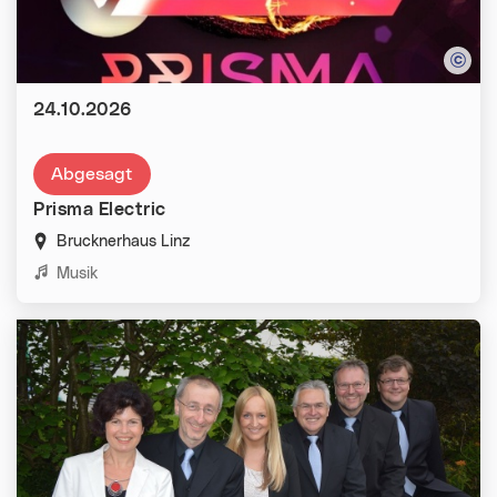
Datum:
24.10.2026
Abgesagt
Prisma Electric
Brucknerhaus Linz
Kategorien:
Musik