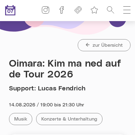
Linz-Termine auf Instagram
Linz-Termine auf Facebook
Freikarten
Suche
H
07
Merkliste
.08.2026
Heute ist der
zur Übersicht
Oimara: Kim ma ned auf
de Tour 2026
Support: Lucas Fendrich
Datum:
14.08.2026 / 19:00 bis 21:30 Uhr
Kategorie:
Tag:
Alle Veranstaltungen der Kategorie
Musik
Alle Veranstaltungen mit dem Tag
Konzerte & Unterhaltung