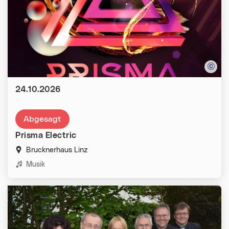
Datum:
24.10.2026
Abgesagt
Prisma Electric
Brucknerhaus Linz
Kategorien:
Musik