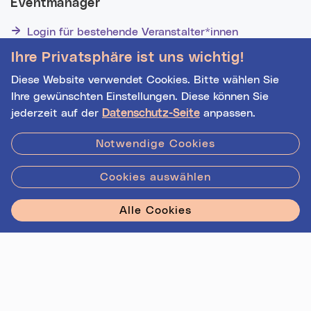
Eventmanager
Login für bestehende Veranstalter*innen
Noch nicht registriert? Werden Sie eine*r von 1629
Ihre Privatsphäre ist uns wichtig!
Veranstalter*innen!
Diese Website verwendet Cookies. Bitte wählen Sie
Ihre gewünschten Einstellungen. Diese können Sie
jederzeit auf der
Datenschutz-Seite
anpassen.
Hilfe
|
Impressum
|
Kontakt
|
Datenschutz
Notwendige Cookies
Cookies auswählen
Stadt Linz - Star
Alle Cookies