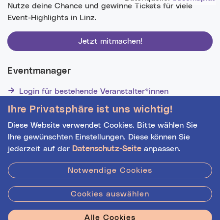
Nutze deine Chance und gewinne Tickets für viele
Event-Highlights in Linz.
Jetzt mitmachen!
Eventmanager
Login für bestehende Veranstalter*innen
Noch nicht registriert? Werden Sie eine*r von 1629
Ihre Privatsphäre ist uns wichtig!
Veranstalter*innen!
Diese Website verwendet Cookies. Bitte wählen Sie
Ihre gewünschten Einstellungen. Diese können Sie
jederzeit auf der
Datenschutz-Seite
anpassen.
Hilfe
|
Impressum
|
Kontakt
|
Datenschutz
Notwendige Cookies
Cookies auswählen
Stadt Linz - Star
Alle Cookies