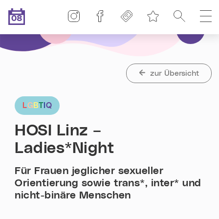
Linz-Termine auf Instagram
Linz-Termine auf Facebook
Freikarten
Suche
H
08
Merkliste
.08.2026
Heute ist der
zur Übersicht
L
G
B
T
I
Q
HOSI Linz –
Ladies*Night
Für Frauen jeglicher sexueller
Orientierung sowie trans*, inter* und
nicht-binäre Menschen