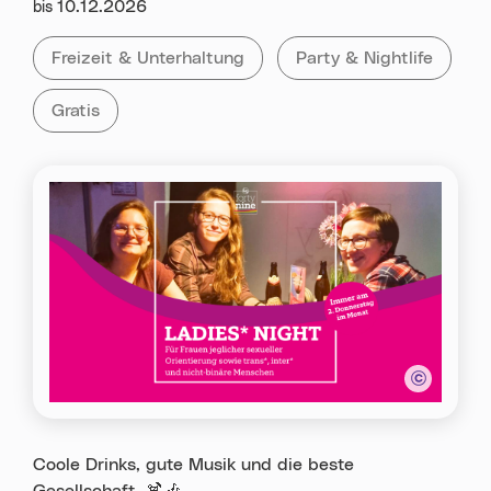
Datum:
10.12.2026
bis
Kategorie:
Tag:
Alle Veranstaltungen der Kategorie
Freizeit & Unterhaltung
Alle Veranstaltungen m
Party & Nightlife
Alle Veranstaltungen mit „Gratis„
Gratis
Coole Drinks, gute Musik und die beste
Gesellschaft. 🍹🎶