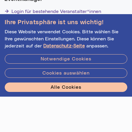
Login für bestehende Veranstalter*innen
Noch nicht registriert? Werden Sie eine*r von 1628
Ihre Privatsphäre ist uns wichtig!
Veranstalter*innen!
Diese Website verwendet Cookies. Bitte wählen Sie
Ihre gewünschten Einstellungen. Diese können Sie
jederzeit auf der
Datenschutz-Seite
anpassen.
Hilfe
|
Impressum
|
Kontakt
|
Datenschutz
Notwendige Cookies
Cookies auswählen
Stadt Linz - Star
Alle Cookies