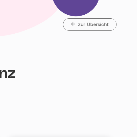
zur Übersicht
anz
t„