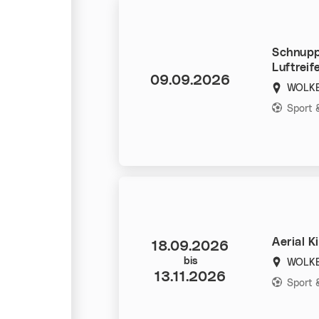
Schnuppe
Luftreif
Datum:
09.09.2026
WOLKE 
Kategorie
Sport
Aerial K
Datum:
18.09.2026
bis
WOLKE 
13.11.2026
Kategorie
Sport