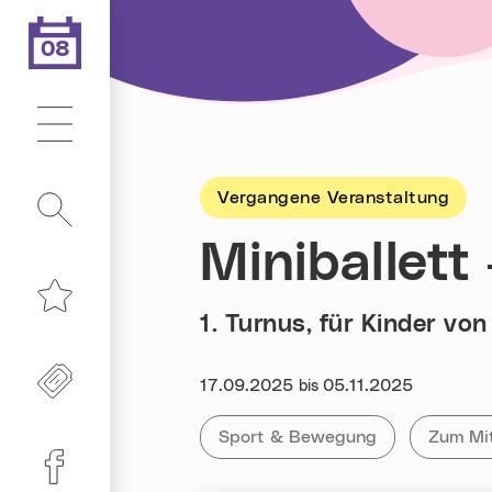
08
.08.2026
Heute ist der
Hauptmenü
Vergangene Veranstaltung
Suche
Miniballett
1. Turnus, für Kinder vo
Merkliste
Freikarten
Datum:
17.09.2025
05.11.2025
bis
Kategorie:
Tag:
Alle Veranstaltungen der Kategor
Sport & Bewegung
Alle Ve
Zum Mi
Linz-Termine auf Facebook