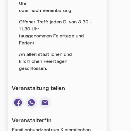
Uhr
oder nach Vereinbarung
Offener Treff: jeden DI von 8.30 -
11.30 Uhr
(ausgenommen Feiertage und
Ferien)
An allen staatlichen und
kirchlichen Feiertagen
geschlossen.
Veranstaltung teilen
Via Facebook teilen (neues Fenster)
Via Whatsapp teilen (neues Fenster)
Via E-Mail teilen (neues Fenster)
Veranstalter*in
Familienbundzentrum Kleinmünchen