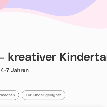
 – kreativer Kindert
n 4-7 Jahren
ie
ranstaltungen mit dem Tag
tmachen
Alle Veranstaltungen mit „Für Kinder geeigne
Für Kinder geeignet