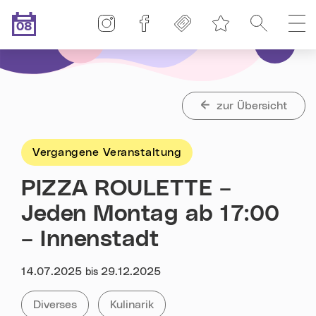
Linz-Termine auf Instagram
Linz-Termine auf Facebook
Freikarten
Suche
H
08
Merkliste
.08.2026
Heute ist der
zur Übersicht
Vergangene Veranstaltung
PIZZA ROULETTE –
Jeden Montag ab 17:00
– Innenstadt
Datum:
14.07.2025
29.12.2025
bis
Kategorie:
Tag:
Alle Veranstaltungen der Kategorie
Diverses
Alle Veranstaltungen mit dem Tag
Kulinarik