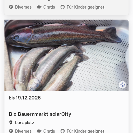
Kategorien:
Diverses
Gratis
Für Kinder geeignet
Datum:
19.12.2026
bis
Bio Bauernmarkt solarCity
Lunaplatz
Kategorien:
Diverses
Gratis
Für Kinder geeignet