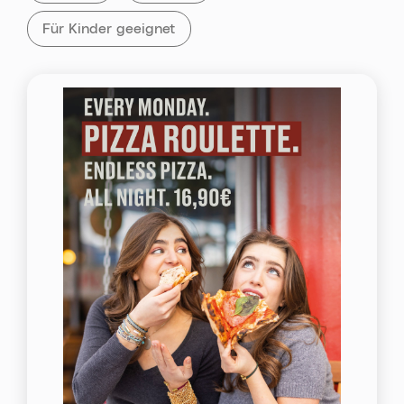
Alle Veranstaltungen mit „Für Kinder geeignet„
Für Kinder geeignet