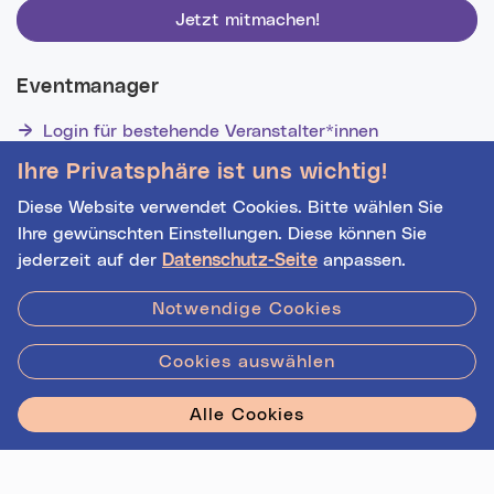
Jetzt mitmachen!
Eventmanager
Login für bestehende Veranstalter*innen
Noch nicht registriert? Werden Sie eine*r von 1629
Ihre Privatsphäre ist uns wichtig!
Veranstalter*innen!
Diese Website verwendet Cookies. Bitte wählen Sie
Ihre gewünschten Einstellungen. Diese können Sie
jederzeit auf der
Datenschutz-Seite
anpassen.
Hilfe
|
Impressum
|
Kontakt
|
Datenschutz
Notwendige Cookies
Cookies auswählen
Stadt Linz - Star
Alle Cookies