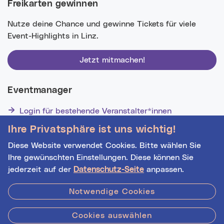
Freikarten gewinnen
Nutze deine Chance und gewinne Tickets für viele
Event-Highlights in Linz.
Jetzt mitmachen!
Eventmanager
Login für bestehende Veranstalter*innen
Noch nicht registriert? Werden Sie eine*r von 1629
Ihre Privatsphäre ist uns wichtig!
Veranstalter*innen!
Diese Website verwendet Cookies. Bitte wählen Sie
Ihre gewünschten Einstellungen. Diese können Sie
jederzeit auf der
Datenschutz-Seite
anpassen.
Hilfe
|
Impressum
|
Kontakt
|
Datenschutz
Notwendige Cookies
Cookies auswählen