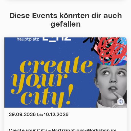
Diese Events könnten dir auch
gefallen
Datum:
29.09.2026
10.12.2026
bis
Create your City – Partizipations-Workshop im