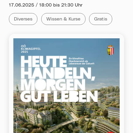
Datum:
17.06.2025 / 18:00 bis 21:30 Uhr
Kategorie:
Tag:
Alle Veranstaltungen der Kategorie
Diverses
Alle Veranstaltungen mit dem Tag
Wissen & Kurse
Alle Veranstaltun
Gratis