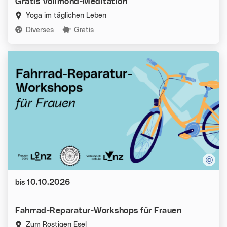
Gratis Vollmond-Meditation
Yoga im täglichen Leben
Kategorien:
Diverses
Gratis
Datum:
10.10.2026
bis
Fahrrad-Reparatur-Workshops für Frauen
Zum Rostigen Esel