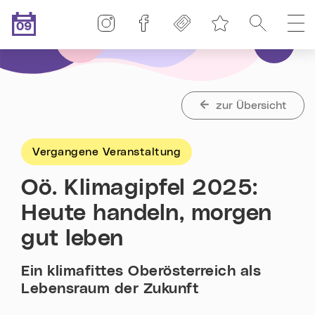
Linz-Termine auf Instagram
Linz-Termine auf Facebook
Freikarten
Suche
H
09
Merkliste
.08.2026
Heute ist der
zur Übersicht
Vergangene Veranstaltung
Oö. Klimagipfel 2025:
Heute handeln, morgen
gut leben
Ein klimafittes Oberösterreich als
Lebensraum der Zukunft