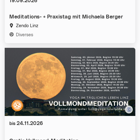
Datum:
19.09.2026
Meditations- + Praxistag mit Michaela Berger
Zendo Linz
Kategorien:
Diverses
Datum:
24.11.2026
bis