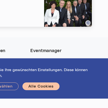
nen
Eventmanager
 und gewinne
Login für bestehende
nt-Highlights
Veranstalter*innen
ie Ihre gewünschten Einstellungen. Diese können
Noch nicht registriert?
n.
Werden Sie eine*r von 1629
Veranstalter*innen!
wählen
Alle Cookies
Hilfe
|
Impressum
|
Kontakt
|
Datenschutz