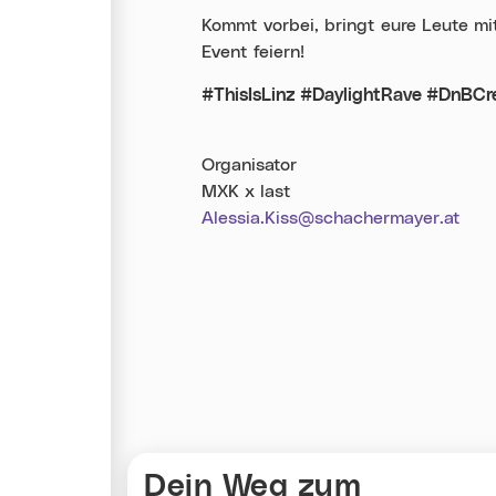
Kommt vorbei, bringt eure Leute m
Event feiern!
#ThisIsLinz #DaylightRave #DnBC
Organisator
MXK x last
Alessia.Kiss@schachermayer.at
Karte überspringen
Dein Weg zum