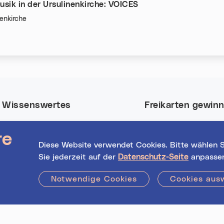
sik in der Ursulinenkirche: VOICES
nenkirche
n:
Wissenswertes
Freikarten gewin
Nutze deine Chance
Event-Highlights
re
Tickets für viele Eve
Registrierte
Diese Website verwendet Cookies. Bitte wählen S
in Linz.
Veranstalter*innen
Sie jederzeit auf der
Datenschutz-Seite
anpasse
Hilfe / FAQs
Jetzt mitmachen!
Notwendige Cookies
Cookies aus