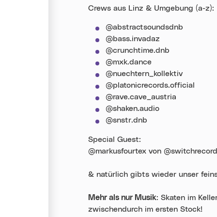
Crews aus Linz & Umgebung (a-z):
@abstractsoundsdnb
@bass.invadaz
@crunchtime.dnb
@mxk.dance
@nuechtern_kollektiv
@platonicrecords.official
@rave.cave_austria
@shaken.audio
@snstr.dnb
Special Guest:
@markusfourtex von @switchrecord
& natürlich gibts wieder unser fe
Mehr als nur Musik
: Skaten im Kell
zwischendurch im ersten Stock!