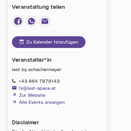
Veranstaltung teilen
Via Facebook teilen (neues Fenster)
Via Whatsapp teilen (neues Fenster)
Via E-Mail teilen (neues Fenster)
Zu Kalender hinzufügen
Veranstalter*in
last by schachermayer
+43 664 7878143
hi@last-space.at
(neues Fenster)
Zur Website
Alle Events anzeigen
Disclaimer