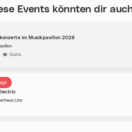
ese Events könnten dir auch
onzerte im Musikpavillon 2026
avillon
n:
Gratis
agt
lectric
erhaus Linz
n: