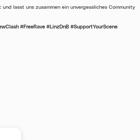
it und lasst uns zusammen ein unvergessliches Community
rewClash #FreeRave #LinzDnB #SupportYourScene