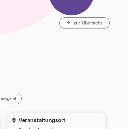
zur Übersicht
taltungen mit „Für Kinder geeignet„
geeignet
Veranstaltungsort