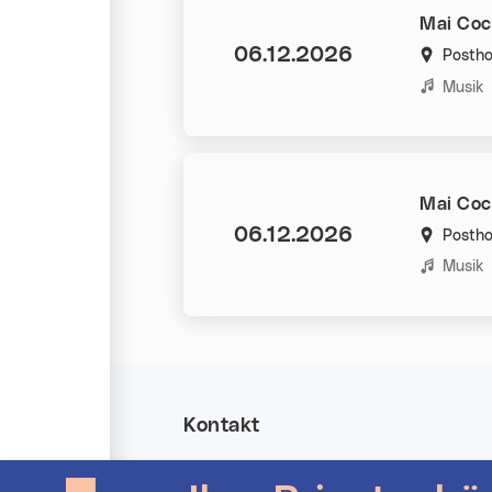
Mai Coc
Datum:
06.12.2026
Postho
Kategorie
Musik
Mai Coc
Datum:
06.12.2026
Postho
Kategorie
Musik
Kontakt
Allgemeine Anfragen