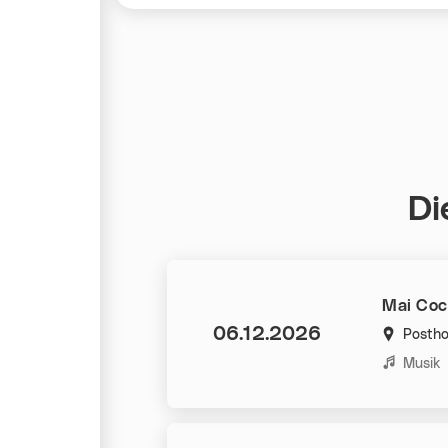
Di
Mai Coc
Datum:
06.12.2026
Postho
Kategorie
Musik