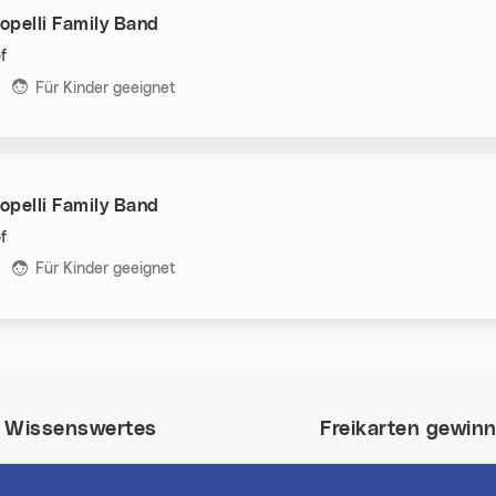
opelli Family Band
f
n:
Für Kinder geeignet
opelli Family Band
f
n:
Für Kinder geeignet
Wissenswertes
Freikarten gewin
Nutze deine Chance
Event-Highlights