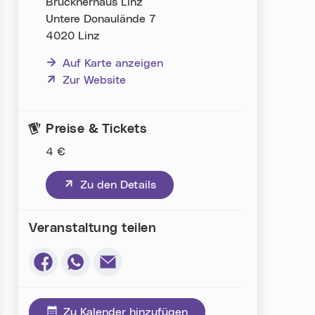
Brucknerhaus Linz
Untere Donaulände 7
4020 Linz
Auf Karte anzeigen
(neues Fenster)
Zur Website
Preise & Tickets
4 €
(neues Fenster)
Zu den Details
Veranstaltung teilen
Via Facebook teilen (neues Fenster)
Via Whatsapp teilen (neues Fenster)
Via E-Mail teilen (neues Fenster)
Zu Kalender hinzufügen