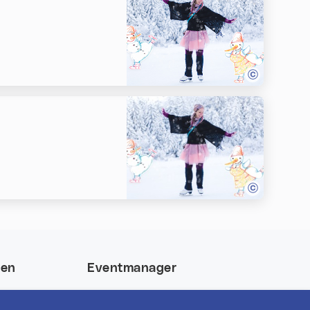
nen
Eventmanager
 und gewinne
Login für bestehende