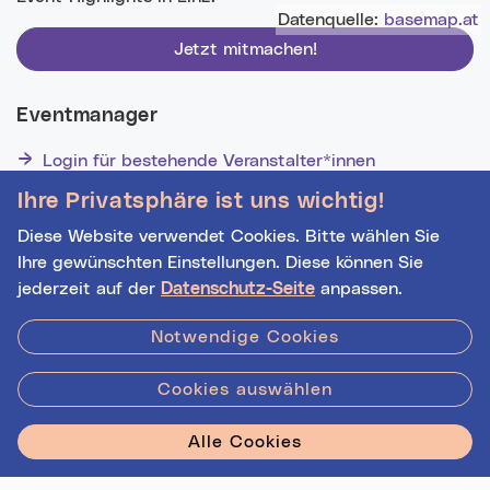
Datenquelle:
basemap.at
Jetzt mitmachen!
Eventmanager
Login für bestehende Veranstalter*innen
Noch nicht registriert? Werden Sie eine*r von 1629
Ihre Privatsphäre ist uns wichtig!
Veranstalter*innen!
Diese Website verwendet Cookies. Bitte wählen Sie
Ihre gewünschten Einstellungen. Diese können Sie
jederzeit auf der
Datenschutz-Seite
anpassen.
Hilfe
|
Impressum
|
Kontakt
|
Datenschutz
Notwendige Cookies
Cookies auswählen
Stadt Linz - Star
Alle Cookies