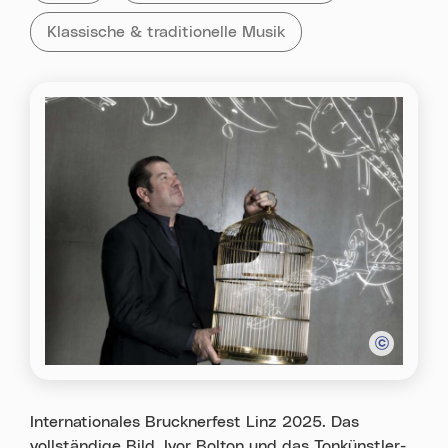
Tag:
Alle Veranstaltungen mit dem Tag
Klassische & traditionelle Musik
Internationales Brucknerfest Linz 2025. Das
vollständige Bild. Ivor Bolton und das Tonkünstler-