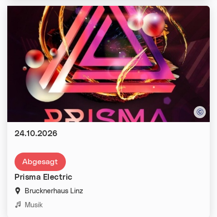
Datum:
24.10.2026
Abgesagt
Prisma Electric
Brucknerhaus Linz
Kategorien:
Musik