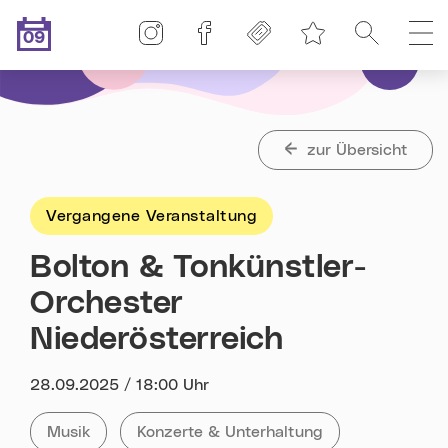
Linz-Termine auf Instagram
Linz-Termine auf Facebook
Freikarten
Suche
H
09
Merkliste
.08.2026
Heute ist der
zur Übersicht
Vergangene Veranstaltung
Bolton & Tonkünstler-
Orchester
Niederösterreich
Datum:
28.09.2025 / 18:00 Uhr
Kategorie:
Tag:
Alle Veranstaltungen der Kategorie
Musik
Alle Veranstaltungen mit dem Tag
Konzerte & Unterhaltung