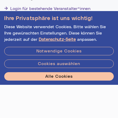
Login für bestehende Veranstalter*innen
Noch nicht registriert? Werden Sie eine*r von 1629
Ihre Privatsphäre ist uns wichtig!
Veranstalter*innen!
Diese Website verwendet Cookies. Bitte wählen Sie
Datenquelle:
basemap.at
Ihre gewünschten Einstellungen. Diese können Sie
jederzeit auf der
Datenschutz-Seite
anpassen.
Hilfe
|
Impressum
|
Kontakt
|
Datenschutz
Notwendige Cookies
Cookies auswählen
Stadt Linz - Star
Alle Cookies