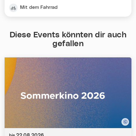
Mit dem Fahrrad
Diese Events könnten dir auch
gefallen
Datum:
22.08.2026
bis