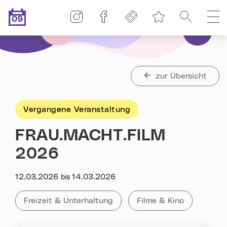
Linz-Termine auf Instagram
Linz-Termine auf Facebook
Freikarten
Suche
H
09
Merkliste
.08.2026
Heute ist der
zur Übersicht
Vergangene Veranstaltung
FRAU.MACHT.FILM
2026
Datum:
12.03.2026
14.03.2026
bis
Kategorie:
Tag:
Alle Veranstaltungen der Kategorie
Freizeit & Unterhaltung
Alle Veranstaltungen m
Filme & Kino