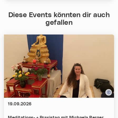
Diese Events könnten dir auch
gefallen
Datum:
19.09.2026
Meditations- + Praxistag mit Michaela Berger