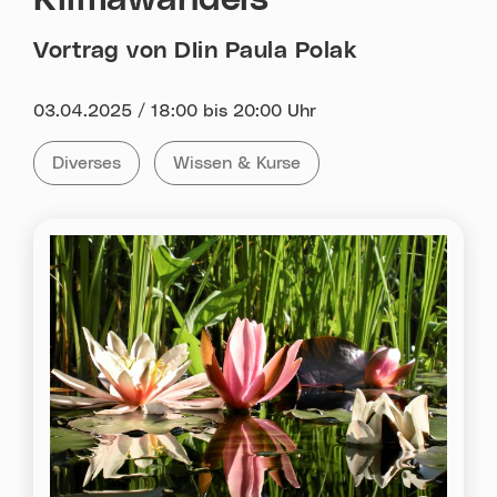
Vortrag von DIin Paula Polak
Datum:
03.04.2025 / 18:00 bis 20:00 Uhr
Kategorie:
Tag:
Alle Veranstaltungen der Kategorie
Diverses
Alle Veranstaltungen mit dem Tag
Wissen & Kurse