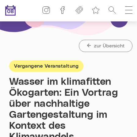
Linz-Termine auf Instagram
Linz-Termine auf Facebook
Freikarten
Suche
H
08
Merkliste
.08.2026
Heute ist der
zur Übersicht
Vergangene Veranstaltung
Wasser im klimafitten
Ökogarten: Ein Vortrag
über nachhaltige
Gartengestaltung im
Kontext des
Klimawandels