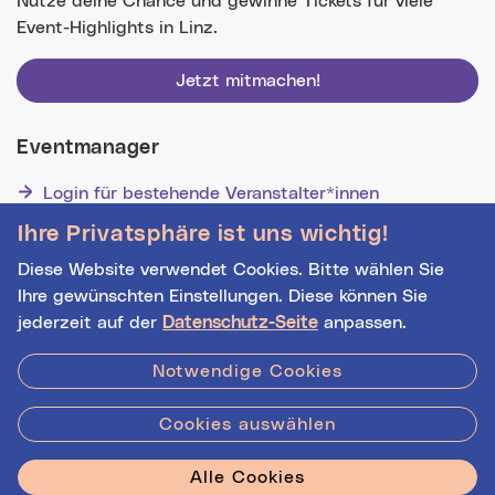
Nutze deine Chance und gewinne Tickets für viele
Event-Highlights in Linz.
Jetzt mitmachen!
Eventmanager
Login für bestehende Veranstalter*innen
Noch nicht registriert? Werden Sie eine*r von 1629
Ihre Privatsphäre ist uns wichtig!
Veranstalter*innen!
Diese Website verwendet Cookies. Bitte wählen Sie
Ihre gewünschten Einstellungen. Diese können Sie
jederzeit auf der
Datenschutz-Seite
anpassen.
Hilfe
|
Impressum
|
Kontakt
|
Datenschutz
Notwendige Cookies
Datenquelle:
basemap.at
Cookies auswählen
Stadt Linz - Star
Alle Cookies