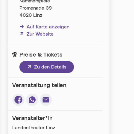
Kammerspiele
Promenade 39
4020 Linz
Auf Karte anzeigen
(neues Fenster)
Zur Website
Preise & Tickets
(neues Fenster)
Zu den Details
Veranstaltung teilen
Via Facebook teilen (neues Fenster)
Via Whatsapp teilen (neues Fenster)
Via E-Mail teilen (neues Fenster)
Veranstalter*in
Landestheater Linz