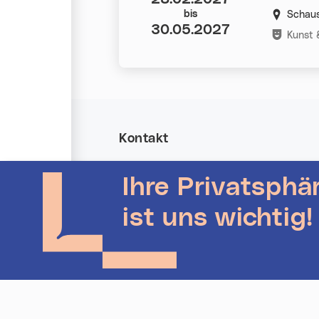
bis
Schaus
30.05.2027
Kategorie
Kunst 
Kontakt
Allgemeine Anfragen
Ihre Privatsphä
Veranstalter Login
Kontakt für Veranstalter*innen
Linz-Termine auf Instagram
ist uns wichtig!
Linz-Termine auf Facebook
Stadt Linz - Startseite (neues Fenster)