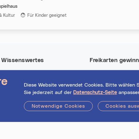
pielhaus
n:
& Kultur
Für Kinder geeignet
Wissenswertes
Freikarten gewin
Nutze deine Chance
Event-Highlights
re
Tickets für viele Eve
Registrierte
Diese Website verwendet Cookies. Bitte wählen S
in Linz.
Veranstalter*innen
Sie jederzeit auf der
Datenschutz-Seite
anpasse
Hilfe / FAQs
Jetzt mitmachen!
Notwendige Cookies
Cookies aus