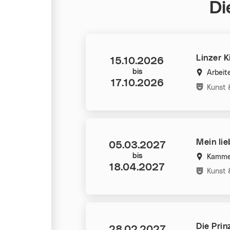
Di
Linzer 
Datum:
15.10.2026
bis
Arbei
17.10.2026
Kategorie
Kunst 
Mein li
Datum:
05.03.2027
bis
Kamme
18.04.2027
Kategorie
Kunst 
Die Prin
Datum:
28.02.2027