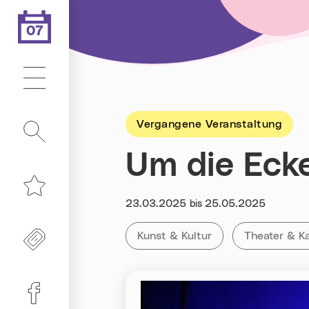
07
.08.2026
Heute ist der
Hauptmenü
Vergangene Veranstaltung
Suche
Um die Eck
Merkliste
Datum:
23.03.2025
25.05.2025
bis
Kategorie:
Tag:
Freikarten
Alle Veranstaltungen der Kategor
Kunst & Kultur
Alle Verans
Theater & K
Linz-Termine auf Facebook