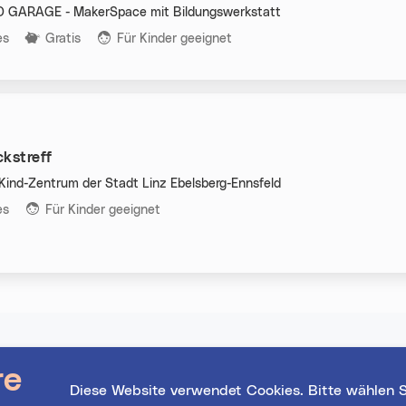
 GARAGE - MakerSpace mit Bildungswerkstatt
n:
es
Gratis
Für Kinder geeignet
kstreff
-Kind-Zentrum der Stadt Linz Ebelsberg-Ennsfeld
n:
es
Für Kinder geeignet
Wissenswertes
Freikarten gewin
re
Diese Website verwendet Cookies. Bitte wählen S
Nutze deine Chance
Event-Highlights