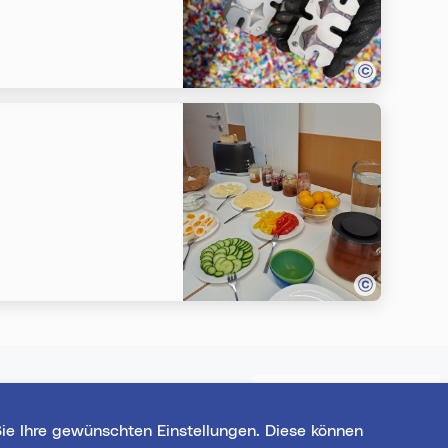
Datenquelle:
basemap.at
nen
Eventmanager
ie Ihre gewünschten Einstellungen. Diese können
 und gewinne
Login für bestehende