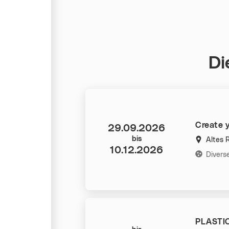
Di
Create y
Datum:
29.09.2026
bis
Altes 
10.12.2026
Kategorie
Divers
PLASTI