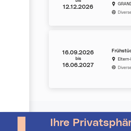
Datum:
bis
GRAND
12.12.2026
Kategorie
Divers
Frühstüc
Datum:
16.09.2026
bis
Eltern
16.06.2027
Kategorie
Divers
Kontakt
Ihre Privatsphä
Veranstalter Login
Allgemeine Anfragen