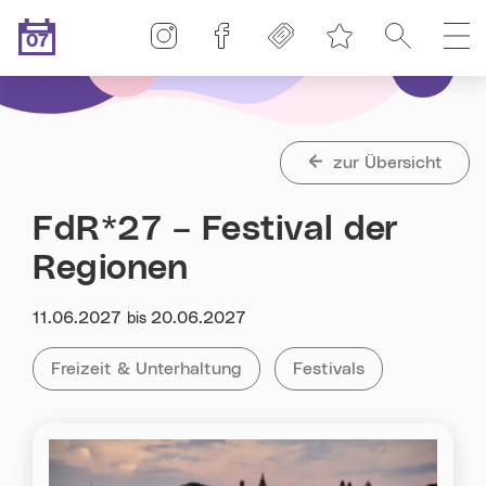
Linz-Termine auf Instagram
Linz-Termine auf Facebook
Freikarten
Suche
H
07
Merkliste
.08.2026
Heute ist der
zur Übersicht
FdR*27 – Festival der
Regionen
Datum:
11.06.2027
20.06.2027
bis
Kategorie:
Tag:
Alle Veranstaltungen der Kategorie
Freizeit & Unterhaltung
Alle Veranstaltungen m
Festivals