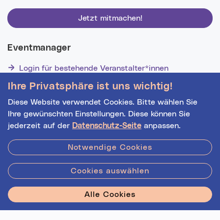
Jetzt mitmachen!
Eventmanager
Login für bestehende Veranstalter*innen
Noch nicht registriert? Werden Sie eine*r von 1629
Ihre Privatsphäre ist uns wichtig!
Veranstalter*innen!
Diese Website verwendet Cookies. Bitte wählen Sie
Ihre gewünschten Einstellungen. Diese können Sie
Datenquelle:
basemap.at
jederzeit auf der
Datenschutz-Seite
anpassen.
Hilfe
|
Impressum
|
Kontakt
|
Datenschutz
Notwendige Cookies
Cookies auswählen
Stadt Linz - Star
Alle Cookies