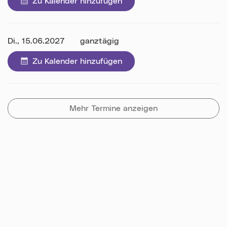
Zu Kalender hinzufügen
Datum:
Di., 15.06.2027
ganztägig
Zu Kalender hinzufügen
Mehr Termine anzeigen
Karte überspringen