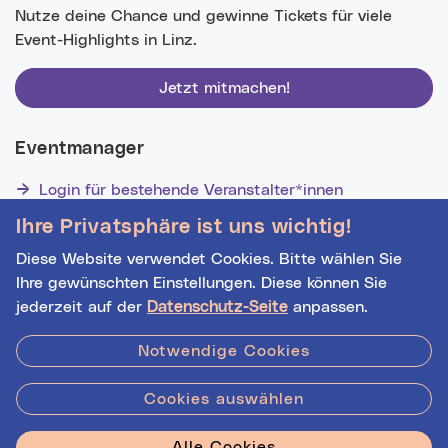
Nutze deine Chance und gewinne Tickets für viele
Event-Highlights in Linz.
Jetzt mitmachen!
Eventmanager
Login für bestehende Veranstalter*innen
Noch nicht registriert? Werden Sie eine*r von 1629
Ihre Privatsphäre ist uns wichtig!
Veranstalter*innen!
Diese Website verwendet Cookies. Bitte wählen Sie
Ihre gewünschten Einstellungen. Diese können Sie
jederzeit auf der
Datenschutz-Seite
anpassen.
Hilfe
|
Impressum
|
Kontakt
|
Datenschutz
Notwendige Cookies
Cookies auswählen
Stadt Linz - Star
Alle Cookies