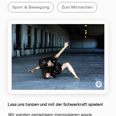
Kategorie:
Tag:
Alle Veranstaltungen der Kategorie
Sport & Bewegung
Alle Veranstaltungen mit d
Zum Mitmachen
Lass uns tanzen und mit der Schwerkraft spielen!
Wir werden gemeinsam improvisieren sowie