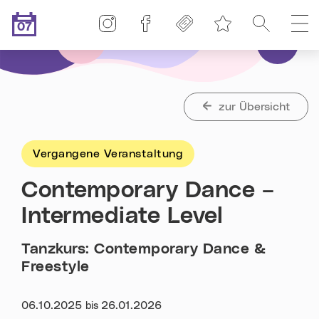
Linz-Termine auf Instagram
Linz-Termine auf Facebook
Freikarten
Suche
H
07
Merkliste
.08.2026
Heute ist der
zur Übersicht
Vergangene Veranstaltung
Contemporary Dance –
Intermediate Level
Tanzkurs: Contemporary Dance &
Freestyle
Datum:
06.10.2025
26.01.2026
bis