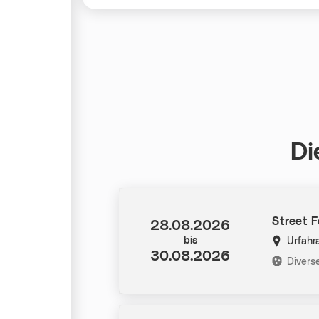
Di
Street F
Datum:
28.08.2026
bis
Urfahr
30.08.2026
Kategorie
Divers