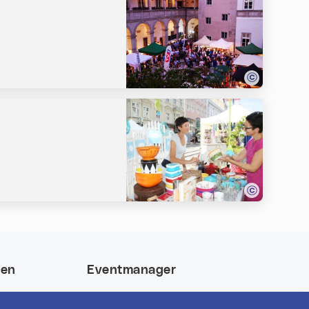
nen
Eventmanager
 und gewinne
Login für bestehende