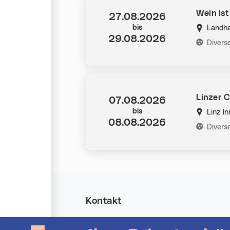
Wein is
Datum:
27.08.2026
bis
Landh
29.08.2026
Kategorie
Divers
Linzer 
Datum:
07.08.2026
bis
Linz I
08.08.2026
Kategorie
Divers
Kontakt
Allgemeine Anfragen