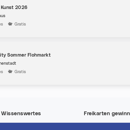
t Kunst 2026
aus
n:
es
Gratis
City Sommer Flohmarkt
nnenstadt
n:
es
Gratis
Wissenswertes
Freikarten gewin
Nutze deine Chance
Event-Highlights