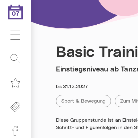
07
.08.2026
Heute ist der
Hauptmenü
Basic Train
Suche
Einstiegsniveau ab Tanz
Datum:
31.12.2027
bis
Merkliste
Kategorie:
Tag:
Alle Veranstaltungen der Kategor
Sport & Bewegung
Alle Ve
Zum Mi
Freikarten
Diese Gruppenstunde ist an Einstei
Schritt- und Figurenfolgen in den
Linz-Termine auf Facebook