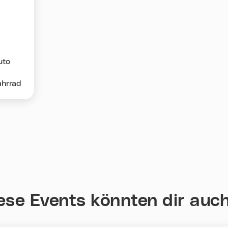
uto
ahrrad
ese Events könnten dir auch