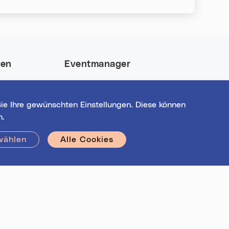
nen
Eventmanager
 und gewinne
Login für bestehende
nt-Highlights
Veranstalter*innen
ie Ihre gewünschten Einstellungen. Diese können
Noch nicht registriert?
n.
Werden Sie eine*r von 1628
Veranstalter*innen!
wählen
Alle Cookies
Hilfe
|
Impressum
|
Kontakt
|
Datenschutz