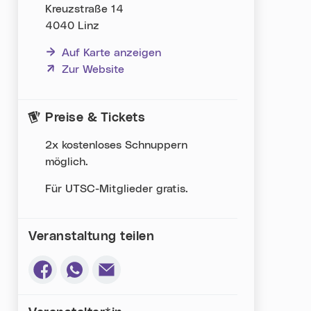
Kreuzstraße 14
4040 Linz
Auf Karte anzeigen
(neues Fenster)
Zur Website
Preise & Tickets
2x kostenloses Schnuppern
möglich.
Für UTSC-Mitglieder gratis.
Veranstaltung teilen
Via Facebook teilen (neues Fenster)
Via Whatsapp teilen (neues Fenster)
Via E-Mail teilen (neues Fenster)