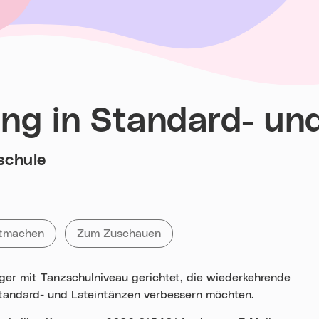
ing in Standard- un
schule
Tag:
ie
ranstaltungen mit dem Tag
tmachen
Alle Veranstaltungen mit dem Tag
Zum Zuschauen
ger mit Tanzschulniveau gerichtet, die wiederkehrende
 Standard- und Lateintänzen verbessern möchten.