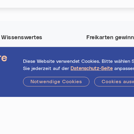
Wissenswertes
Freikarten gewin
Nutze deine Chance
Event-Highlights
re
Tickets für viele Eve
Registrierte
Diese Website verwendet Cookies. Bitte wählen S
in Linz.
Veranstalter*innen
Sie jederzeit auf der
Datenschutz-Seite
anpasse
Hilfe / FAQs
Jetzt mitmachen!
Notwendige Cookies
Cookies aus