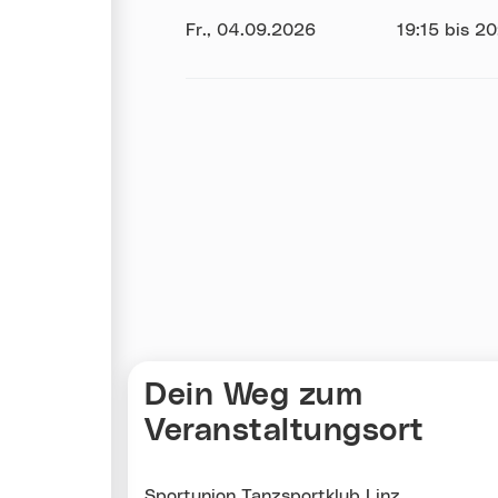
Datum:
Fr., 04.09.2026
Uhrzeit:
19:15 bis 2
Karte überspringen
Dein Weg zum
Veranstaltungsort
Sportunion Tanzsportklub Linz