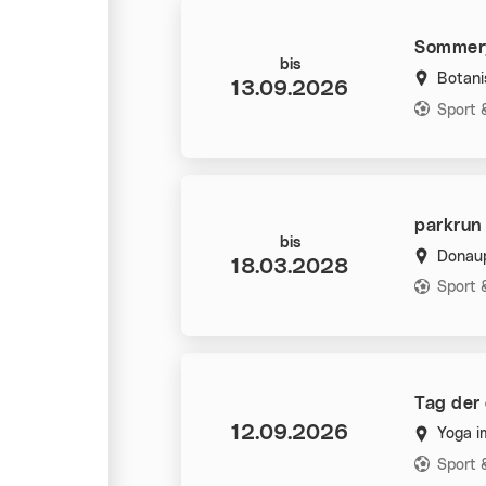
Sommery
Datum:
bis
Botani
13.09.2026
Kategorie
Sport
parkrun
Datum:
bis
Donaup
18.03.2028
Kategorie
Sport
Tag der 
Datum:
12.09.2026
Yoga i
Kategorie
Sport