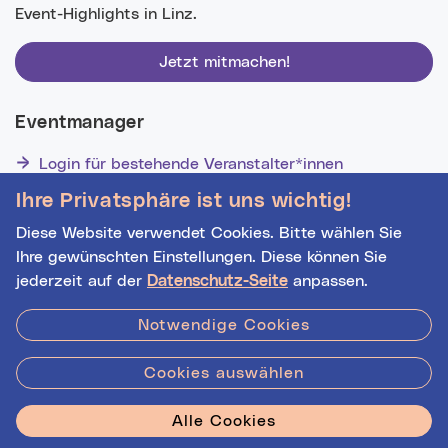
Event-Highlights in Linz.
Jetzt mitmachen!
Eventmanager
Login für bestehende Veranstalter*innen
Noch nicht registriert? Werden Sie eine*r von 1628
Ihre Privatsphäre ist uns wichtig!
Veranstalter*innen!
Diese Website verwendet Cookies. Bitte wählen Sie
Ihre gewünschten Einstellungen. Diese können Sie
Datenquelle:
basemap.at
jederzeit auf der
Datenschutz-Seite
anpassen.
Hilfe
|
Impressum
|
Kontakt
|
Datenschutz
Notwendige Cookies
Cookies auswählen
Stadt Linz - Star
Alle Cookies