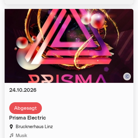
Datum:
24.10.2026
Abgesagt
Prisma Electric
Brucknerhaus Linz
Kategorien:
Musik