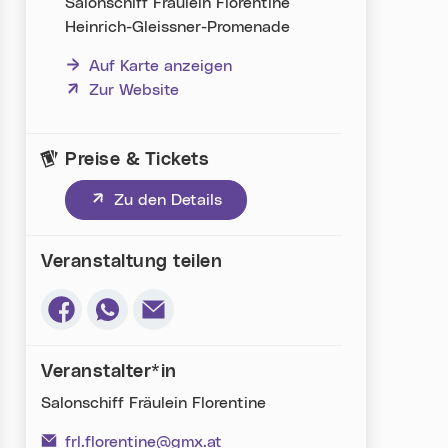
Salonschiff Fräulein Florentine
Heinrich-Gleissner-Promenade
Auf Karte anzeigen
(neues Fenster)
Zur Website
Preise & Tickets
(neues Fenster)
Zu den Details
Veranstaltung teilen
Via Facebook teilen (neues Fenster)
Via Whatsapp teilen (neues Fenster)
Via E-Mail teilen (neues Fenster)
Veranstalter*in
Salonschiff Fräulein Florentine
frl.florentine@gmx.at