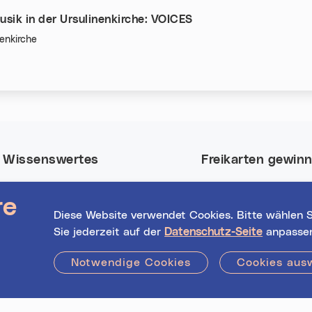
sik in der Ursulinenkirche: VOICES
nenkirche
n:
Wissenswertes
Freikarten gewin
Nutze deine Chance
Event-Highlights
re
Tickets für viele Eve
Registrierte
Diese Website verwendet Cookies. Bitte wählen S
in Linz.
Veranstalter*innen
Sie jederzeit auf der
Datenschutz-Seite
anpasse
Hilfe / FAQs
Jetzt mitmachen!
Notwendige Cookies
Cookies aus