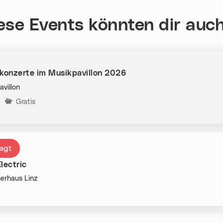
ese Events könnten dir auch
onzerte im Musikpavillon 2026
avillon
n:
Gratis
agt
lectric
erhaus Linz
n: