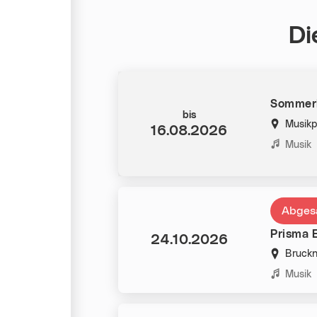
Di
Sommerk
Datum:
bis
Musikp
16.08.2026
Kategorie
Musik
Abges
Prisma E
Datum:
24.10.2026
Bruckn
Kategorie
Musik