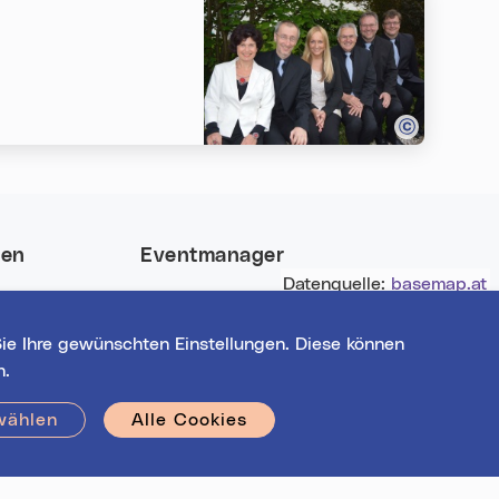
nen
Eventmanager
Datenquelle:
basemap.at
 und gewinne
Login für bestehende
nt-Highlights
Veranstalter*innen
ie Ihre gewünschten Einstellungen. Diese können
Noch nicht registriert?
n.
Werden Sie eine*r von 1628
Veranstalter*innen!
wählen
Alle Cookies