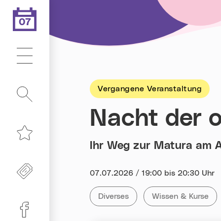
07
.08.2026
Heute ist der
Hauptmenü
Vergangene Veranstaltung
Suche
Nacht der o
Ihr Weg zur Matura am
Merkliste
Freikarten
Datum:
07.07.2026 / 19:00 bis 20:30 Uhr
Kategorie:
Tag:
Alle Veranstaltungen der Kategor
Diverses
Alle Veranstaltun
Wissen & Kurse
Linz-Termine auf Facebook