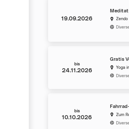
Meditati
Datum:
19.09.2026
Zendo 
Kategorie
Divers
Gratis 
Datum:
bis
Yoga i
24.11.2026
Kategorie
Divers
Fahrrad
Datum:
bis
Zum Ro
10.10.2026
Kategorie
Divers