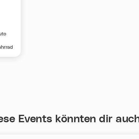
uto
ahrrad
ese Events könnten dir auch