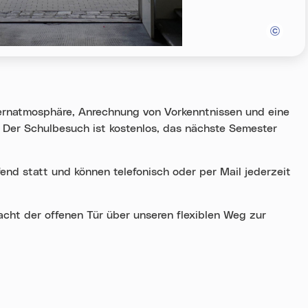
ernatmosphäre, Anrechnung von Vorkenntnissen und eine
m. Der Schulbesuch ist kostenlos, das nächste Semester
nd statt und können telefonisch oder per Mail jederzeit
acht der offenen Tür über unseren flexiblen Weg zur