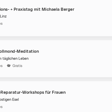
ons- + Praxistag mit Michaela Berger
Linz
n:
es
Vollmond-Meditation
m täglichen Leben
n:
es
Gratis
-Reparatur-Workshops für Frauen
stigen Esel
n:
es