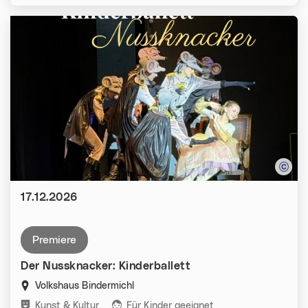
Datum:
17.12.2026
premiere
Der Nussknacker: Kinderballett
Volkshaus Bindermichl
Kategorien:
Kunst & Kultur
Für Kinder geeignet