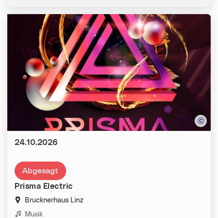
Datum:
24.10.2026
Abgesagt
Prisma Electric
Brucknerhaus Linz
Kategorien:
Musik