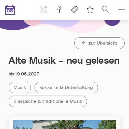
Linz-Termine auf Instagram
Linz-Termine auf Facebook
Freikarten
Suche
H
08
Merkliste
.08.2026
Heute ist der
zur Übersicht
Alte Musik – neu gelesen
Datum:
19.06.2027
bis
Kategorie:
Tag:
Alle Veranstaltungen der Kategorie
Musik
Alle Veranstaltungen mit dem Tag
Konzerte & Unterhaltung
Tag:
Alle Veranstaltungen mit dem Tag
Klassische & traditionelle Musik