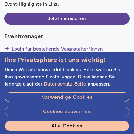
Event-Highlights in Linz.
Jetzt mitmachen!
Eventmanager
Login für bestehende Veranstalter*innen
Noch nicht registriert? Werden Sie eine*r von 1629
Ihre Privatsphäre ist uns wichtig!
Veranstalter*innen!
Diese Website verwendet Cookies. Bitte wählen Sie
Ihre gewünschten Einstellungen. Diese können Sie
jederzeit auf der
Datenschutz-Seite
anpassen.
Hilfe
|
Impressum
|
Kontakt
|
Datenschutz
Notwendige Cookies
Cookies auswählen
Stadt Linz - Star
Alle Cookies