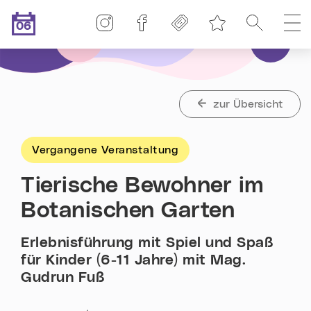
Linz-Termine auf Instagram
Linz-Termine auf Facebook
Freikarten
Suche
H
06
Merkliste
.08.2026
Heute ist der
zur Übersicht
Vergangene Veranstaltung
Tierische Bewohner im
Botanischen Garten
Erlebnisführung mit Spiel und Spaß
für Kinder (6-11 Jahre) mit Mag.
Gudrun Fuß