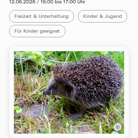
Datum:
12.06.2026 / 15:00 bis 17:00 Uhr
Kategorie:
Tag:
Alle Veranstaltungen der Kategorie
Freizeit & Unterhaltung
Alle Veranstaltungen m
Kinder & Jugend
Alle Veranstaltungen mit „Für Kinder geeignet„
Für Kinder geeignet