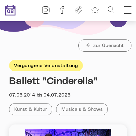
Linz-Termine auf Instagram
Linz-Termine auf Facebook
Freikarten
Suche
H
08
Merkliste
.08.2026
Heute ist der
zur Übersicht
Vergangene Veranstaltung
Ballett "Cinderella"
Datum:
07.06.2014
04.07.2026
bis
Kategorie:
Tag:
Alle Veranstaltungen der Kategorie
Kunst & Kultur
Alle Veranstaltungen mit dem T
Musicals & Shows