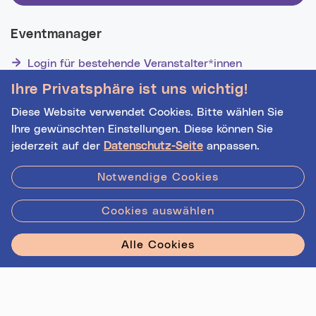
Eventmanager
Login für bestehende Veranstalter*innen
Noch nicht registriert? Werden Sie eine*r von 1629
Ihre Privatsphäre ist uns wichtig!
Veranstalter*innen!
Diese Website verwendet Cookies. Bitte wählen Sie
Ihre gewünschten Einstellungen. Diese können Sie
jederzeit auf der
Datenschutz-Seite
anpassen.
Hilfe
|
Impressum
|
Kontakt
|
Datenschutz
Notwendige Cookies
Cookies auswählen
Stadt Linz - Star
Alle Cookies