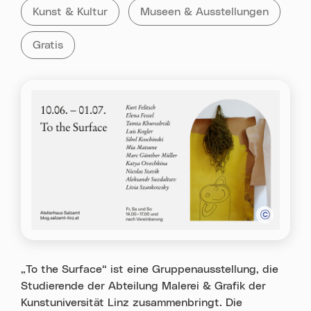
Kategorie:
Tag:
Alle Veranstaltungen der Kategorie
Kunst & Kultur
Alle Veranstaltungen mit dem T
Museen & Ausstellungen
Alle Veranstaltungen mit „Gratis„
Gratis
„To the Surface“ ist eine Gruppenausstellung, die
Studierende der Abteilung Malerei & Grafik der
Kunstuniversität Linz zusammenbringt. Die