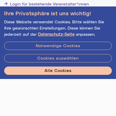
Login für bestehende Veranstalter*innen
Noch nicht registriert? Werden Sie eine*r von 1629
Ihre Privatsphäre ist uns wichtig!
Veranstalter*innen!
Diese Website verwendet Cookies. Bitte wählen Sie
Ihre gewünschten Einstellungen. Diese können Sie
jederzeit auf der
Datenschutz-Seite
anpassen.
Hilfe
|
Impressum
|
Kontakt
|
Datenschutz
Notwendige Cookies
Cookies auswählen
Stadt Linz - Star
Alle Cookies