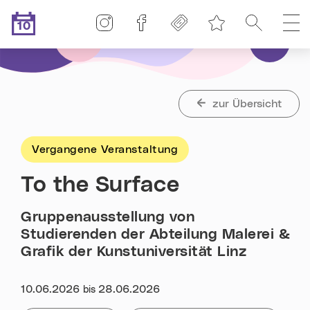
Linz-Termine auf Instagram
Linz-Termine auf Facebook
Freikarten
Suche
H
10
Merkliste
.08.2026
Heute ist der
zur Übersicht
Vergangene Veranstaltung
To the Surface
Gruppenausstellung von
Studierenden der Abteilung Malerei &
Grafik der Kunstuniversität Linz
Datum:
10.06.2026
28.06.2026
bis